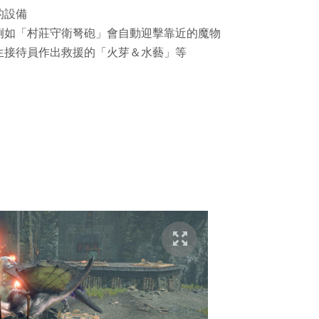
的設備
例如「村莊守衛弩砲」會自動迎擊靠近的魔物
生接待員作出救援的「火芽＆水藝」等