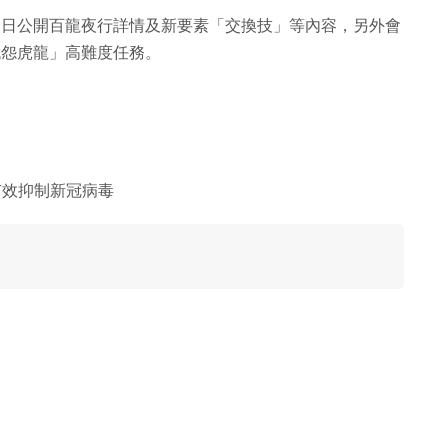
上市，官方近日公開百龍夜行詳情及新要素「交換技」等內容，另外會
討伐怨虎龍」高難度任務。
有效抑制新冠病毒