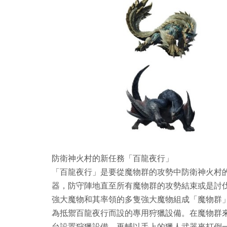
防衛神火村的新任務「百龍夜行」
「百龍夜行」是要從魔物群的攻勢中防衛神火村
器，防守陣地直至所有魔物群的攻勢結束或是討
強大魔物和其率領的多隻強大魔物組成「魔物群
為抵禦百龍夜行而設的專用狩獵設備。在魔物群
台設置狩獵設備，再輔以手上的獵人武器來打倒