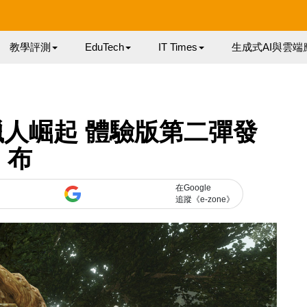
教學評測
EduTech
IT Times
生成式AI與雲端
人崛起 體驗版第二彈發
布
在Google
追蹤《e-zone》