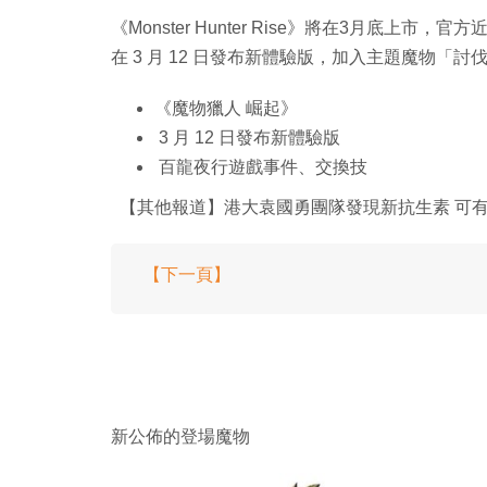
《Monster Hunter Rise》將在3月底
在 3 月 12 日發布新體驗版，加入主題魔物「
《魔物獵人 崛起》
3 月 12 日發布新體驗版
百龍夜行遊戲事件、交換技
【其他報道】港大袁國勇團隊發現新抗生素 可
【下一頁】
新公佈的登場魔物