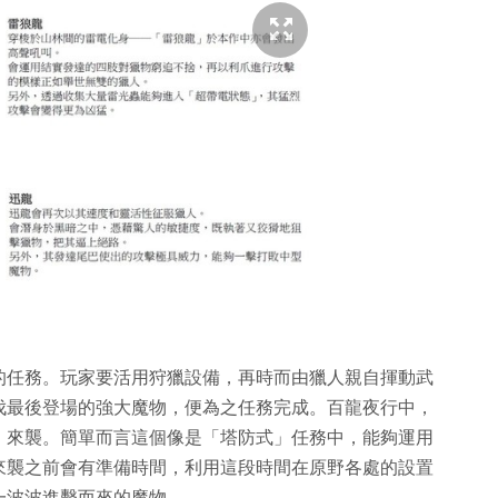
的任務。玩家要活用狩獵設備，再時而由獵人親自揮動武
伐最後登場的強大魔物，便為之任務完成。百龍夜行中，
」來襲。簡單而言這個像是「塔防式」任務中，能夠運用
來襲之前會有準備時間，利用這段時間在原野各處的設置
一波波進擊而來的魔物。