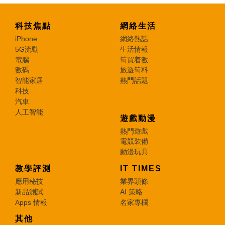
科技焦點
網絡生活
iPhone
網絡熱話
5G流動
生活情報
電腦
筍買着數
數碼
旅遊筍料
智能家居
熱門話題
科技
汽車
人工智能
遊戲動漫
熱門遊戲
電競裝備
動漫玩具
教學評測
IT TIMES
應用秘技
業界頭條
新品測試
AI 策略
Apps 情報
名家專欄
其他