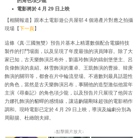
的角色項少龍
電影將於 4 月 29 日上映
【相關報道】跟本土電影遊公共屋邨 4 個港產片對應之拍攝
現場【
下一頁
】
這條《真·三國無雙》預告片基本上精選數個配合電腦特技
製作的打鬥場面，以及呈現了年度最強的演員陣容。除了大
家已知，古天樂飾演呂布外，劉嘉玲飾演的鑄劍堡堡主、呂
良偉飾演的袁紹、林雪飾演的董卓、王凱飾演的曹操、韓庚
飾演的關羽等，都會在片中輪流登場。不過數到最具話題性
的角色，當然是古天樂飾演呂布，事關他的造型激似他當年
主演《尋秦記》的角色項少龍，以及預告片只展現了他與古
力娜扎飾演的貂蟬的感情線，讓這齣陽剛味超強的電影稍作
調和。現時電影已定於 4 月 29 日上映，導演及編劇分別為
周顯揚、杜緻朗夫婦。
↓點擊圖片放大↓