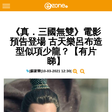
搜尋
《真．三國無雙》電影
Facebook
Instagram
預告登場 古天樂呂布造
科技焦點
型似項少龍？【有片
網絡生活
睇】
遊戲動漫
教學評測
|
蘇家華
|
10-03-2021 12:30
|
EduTech
IT Times
生成式AI與雲端應用
Enterprise Digital Transformation