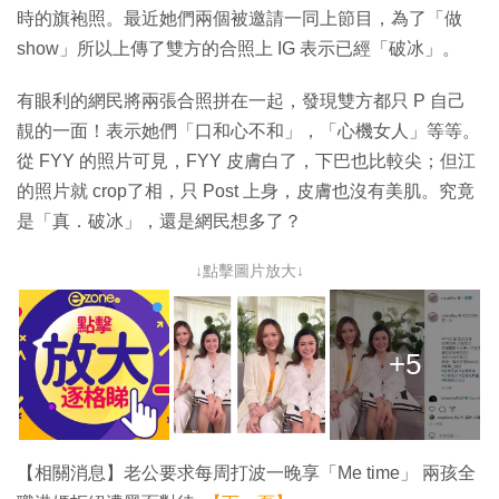
時的旗袍照。最近她們兩個被邀請一同上節目，為了「做
show」所以上傳了雙方的合照上 IG 表示已經「破冰」。
有眼利的網民將兩張合照拼在一起，發現雙方都只 P 自己
靚的一面！表示她們「口和心不和」，「心機女人」等等。
從 FYY 的照片可見，FYY 皮膚白了，下巴也比較尖；但江
的照片就 crop了相，只 Post 上身，皮膚也沒有美肌。究竟
是「真．破冰」，還是網民想多了？
↓點擊圖片放大↓
+5
【相關消息】老公要求每周打波一晚享「Me time」 兩孩全