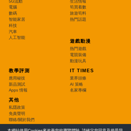
5G流動
生活情報
電腦
筍買着數
數碼
旅遊筍料
智能家居
熱門話題
科技
汽車
人工智能
遊戲動漫
熱門遊戲
電競裝備
動漫玩具
教學評測
IT TIMES
應用秘技
業界頭條
新品測試
AI 策略
Apps 情報
名家專欄
其他
私隱政策
免責聲明
聯絡/關於我們
本網站使用Cookies來改善您的瀏覽體驗, 請確定您同意及接受我
© 2026 e-zone. All Rights Reserved.