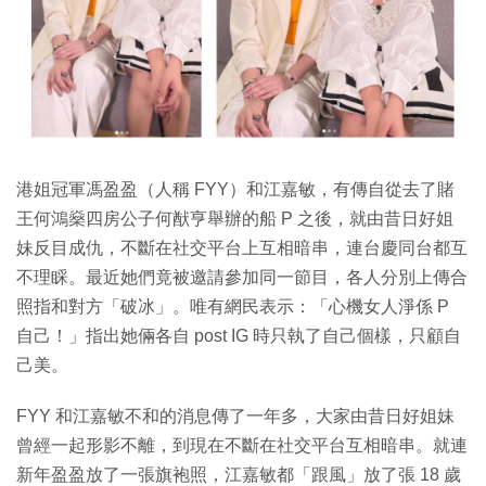
特集
港姐冠軍馮盈盈（人稱 FYY）和江嘉敏，有傳自從去了賭
王何鴻燊四房公子何猷亨舉辦的船 P 之後，就由昔日好姐
妹反目成仇，不斷在社交平台上互相暗串，連台慶同台都互
不理睬。最近她們竟被邀請參加同一節目，各人分別上傳合
照指和對方「破冰」。唯有網民表示：「心機女人淨係 P
自己！」指出她倆各自 post IG 時只執了自己個樣，只顧自
己美。
FYY 和江嘉敏不和的消息傳了一年多，大家由昔日好姐妹
曾經一起形影不離，到現在不斷在社交平台互相暗串。就連
新年盈盈放了一張旗袍照，江嘉敏都「跟風」放了張 18 歲