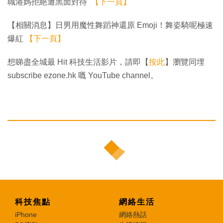
職港媽拒絕遭黑面對待
【下一頁】
【相關消息】日男用魔性舞蹈神還原 Emoji！舞姿騎呢極速
爆紅
【下一頁】
想睇盡全城最 Hit 科技生活影片，請即【
按此
】瀏覽同埋
subscribe ezone.hk 嘅 YouTube channel。
科技焦點
網絡生活
iPhone
網絡熱話