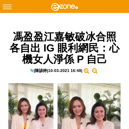
搜尋
馮盈盈江嘉敏破冰合照
Facebook
Instagram
各自出 IG 眼利網民：心
科技焦點
機女人淨係 P 自己
網絡生活
遊戲動漫
|
陳諺婷
|
10-03-2021 16:48
|
教學評測
EduTech
IT Times
生成式AI與雲端應用
Enterprise Digital Transformation