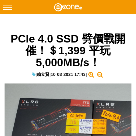
搜尋
PCIe 4.0 SSD 劈價戰開
Facebook
Instagram
催！＄1,399 平玩
科技焦點
5,000MB/s！
網絡生活
遊戲動漫
|
賴立賢
|
10-03-2021 17:43
|
教學評測
EduTech
IT Times
生成式AI與雲端應用
Enterprise Digital Transformation