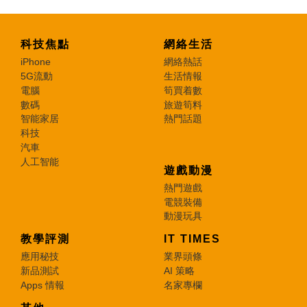
科技焦點
網絡生活
iPhone
網絡熱話
5G流動
生活情報
電腦
筍買着數
數碼
旅遊筍料
智能家居
熱門話題
科技
汽車
人工智能
遊戲動漫
熱門遊戲
電競裝備
動漫玩具
教學評測
IT TIMES
應用秘技
業界頭條
新品測試
AI 策略
Apps 情報
名家專欄