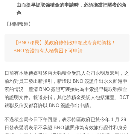
由而提早提取強積金的申請時，必須擔當把關者的角
色
【相關報道】
【BNO 移民】英政府修例改申領政府資助資格！
BNO 簽證持有人極貧困下可申請
日前有本地傳媒引述兩大強積金受託人公司永明及宏利，之
前均對員工發出新指引，新增以 BNO 簽證作出永久離港申
索的情況，釐清 BNO 簽證可獲接納為申索提早提取強積金
的證明文件。報道亦指，其他強積金受託人包括滙豐、BCT
銀聯及信安都容許以 BNO 簽證作出申請。
不過積金局今日下午回應，表示特區政府已於今年 1 月 29
日發表聲明表示不承認 BNO 護照作為有效旅行證件和身分