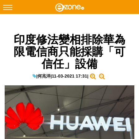
搜尋
印度修法變相排除華為
Facebook
Instagram
限電信商只能採購「可
科技焦點
信任」設備
網絡生活
遊戲動漫
|
何兆洋
|
11-03-2021 17:31
|
教學評測
EduTech
IT Times
生成式AI與雲端應用
Enterprise Digital Transformation