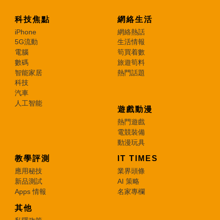
科技焦點
網絡生活
iPhone
網絡熱話
5G流動
生活情報
電腦
筍買着數
數碼
旅遊筍料
智能家居
熱門話題
科技
汽車
人工智能
遊戲動漫
熱門遊戲
電競裝備
動漫玩具
教學評測
IT TIMES
應用秘技
業界頭條
新品測試
AI 策略
Apps 情報
名家專欄
其他