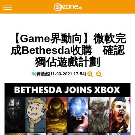
搜尋
【Game界動向】微軟完
Facebook
Instagram
成Bethesda收購 確認
科技焦點
獨佔遊戲計劃
網絡生活
遊戲動漫
|
黃浩然
|
11-03-2021 17:54
|
教學評測
EduTech
IT Times
生成式AI與雲端應用
Enterprise Digital Transformation