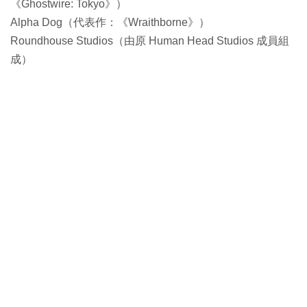
《Ghostwire: Tokyo》）
Alpha Dog（代表作：《Wraithborne》）
Roundhouse Studios（由原 Human Head Studios 成員組
成）