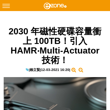
搜尋
2030 年磁性硬碟容量衝
Facebook
Instagram
上 100TB！引入
科技焦點
HAMR‧Multi-Actuator
網絡生活
技術！
遊戲動漫
教學評測
|
賴立賢
|
12-03-2021 16:20
|
EduTech
IT Times
生成式AI與雲端應用
Enterprise Digital Transformation