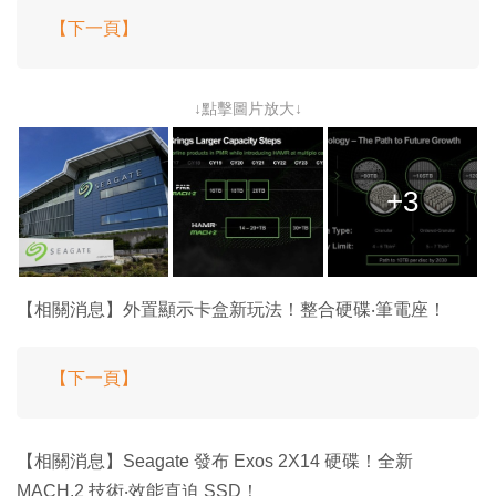
【下一頁】
↓點擊圖片放大↓
+3
【相關消息】外置顯示卡盒新玩法！整合硬碟‧筆電座！
【下一頁】
【相關消息】Seagate 發布 Exos 2X14 硬碟！全新
MACH.2 技術‧效能直迫 SSD！