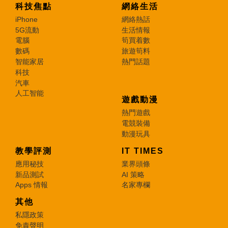
科技焦點
網絡生活
iPhone
網絡熱話
5G流動
生活情報
電腦
筍買着數
數碼
旅遊筍料
智能家居
熱門話題
科技
汽車
人工智能
遊戲動漫
熱門遊戲
電競裝備
動漫玩具
教學評測
IT TIMES
應用秘技
業界頭條
新品測試
AI 策略
Apps 情報
名家專欄
其他
私隱政策
免責聲明