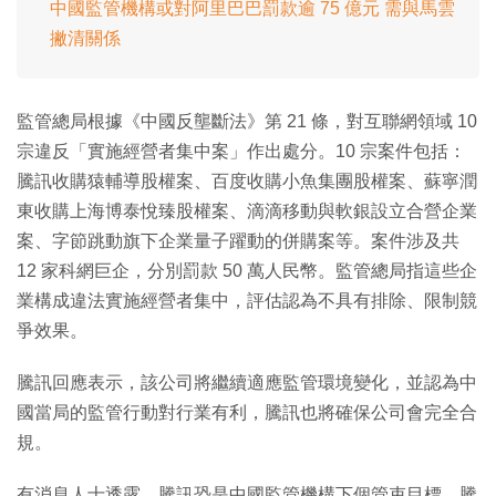
中國監管機構或對阿里巴巴罰款逾 75 億元 需與馬雲
撇清關係
監管總局根據《中國反壟斷法》第 21 條，對互聯網領域 10
宗違反「實施經營者集中案」作出處分。10 宗案件包括：
騰訊收購猿輔導股權案、百度收購小魚集團股權案、蘇寧潤
東收購上海博泰悅臻股權案、滴滴移動與軟銀設立合營企業
案、字節跳動旗下企業量子躍動的併購案等。案件涉及共
12 家科網巨企，分別罰款 50 萬人民幣。監管總局指這些企
業構成違法實施經營者集中，評估認為不具有排除、限制競
爭效果。
騰訊回應表示，該公司將繼續適應監管環境變化，並認為中
國當局的監管行動對行業有利，騰訊也將確保公司會完全合
規。
有消息人士透露，騰訊恐是中國監管機構下個管束目標，騰