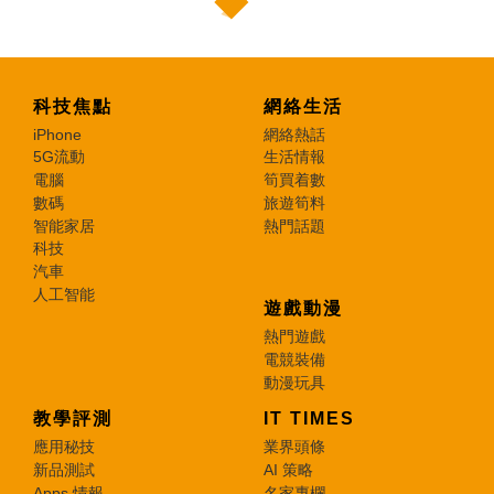
科技焦點
網絡生活
iPhone
網絡熱話
5G流動
生活情報
電腦
筍買着數
數碼
旅遊筍料
智能家居
熱門話題
科技
汽車
人工智能
遊戲動漫
熱門遊戲
電競裝備
動漫玩具
教學評測
IT TIMES
應用秘技
業界頭條
新品測試
AI 策略
Apps 情報
名家專欄