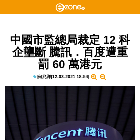
中國市監總局裁定 12 科
企壟斷 騰訊．百度遭重
罰 60 萬港元
|
何兆洋
|
12-03-2021 18:54
|