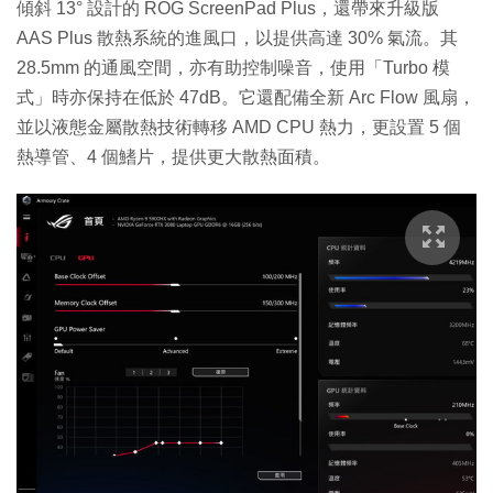
傾斜 13° 設計的 ROG ScreenPad Plus，還帶來升級版
AAS Plus 散熱系統的進風口，以提供高達 30% 氣流。其
28.5mm 的通風空間，亦有助控制噪音，使用「Turbo 模
式」時亦保持在低於 47dB。它還配備全新 Arc Flow 風扇，
並以液態金屬散熱技術轉移 AMD CPU 熱力，更設置 5 個
熱導管、4 個鰭片，提供更大散熱面積。