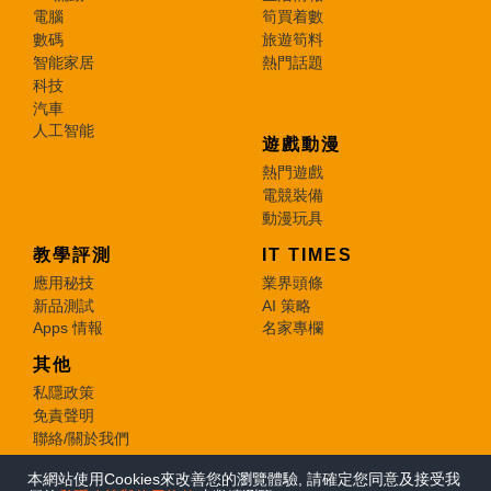
電腦
筍買着數
數碼
旅遊筍料
智能家居
熱門話題
科技
汽車
人工智能
遊戲動漫
熱門遊戲
電競裝備
動漫玩具
教學評測
IT TIMES
應用秘技
業界頭條
新品測試
AI 策略
Apps 情報
名家專欄
其他
私隱政策
免責聲明
聯絡/關於我們
本網站使用Cookies來改善您的瀏覽體驗, 請確定您同意及接受我
© 2026 e-zone. All Rights Reserved.