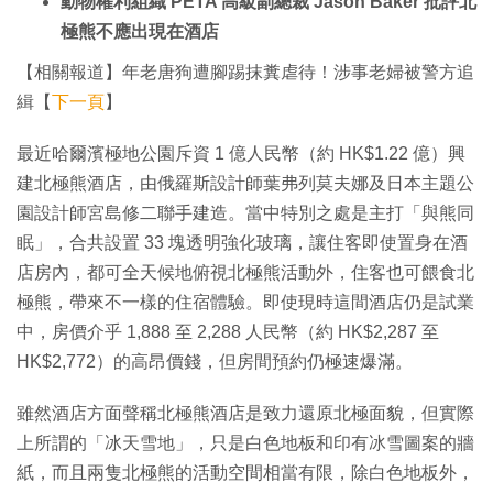
動物權利組織 PETA 高級副總裁 Jason Baker 批評北
極熊不應出現在酒店
【相關報道】年老唐狗遭腳踢抹糞虐待！涉事老婦被警方追
緝【
下一頁
】
最近哈爾濱極地公園斥資 1 億人民幣（約 HK$1.22 億）興
建北極熊酒店，由俄羅斯設計師葉弗列莫夫娜及日本主題公
園設計師宮島修二聯手建造。當中特別之處是主打「與熊同
眠」，合共設置 33 塊透明強化玻璃，讓住客即使置身在酒
店房內，都可全天候地俯視北極熊活動外，住客也可餵食北
極熊，帶來不一樣的住宿體驗。即使現時這間酒店仍是試業
中，房價介乎 1,888 至 2,288 人民幣（約 HK$2,287 至
HK$2,772）的高昂價錢，但房間預約仍極速爆滿。
雖然酒店方面聲稱北極熊酒店是致力還原北極面貌，但實際
上所謂的「冰天雪地」，只是白色地板和印有冰雪圖案的牆
紙，而且兩隻北極熊的活動空間相當有限，除白色地板外，