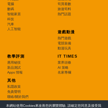
電腦
筍買着數
數碼
旅遊筍料
智能家居
熱門話題
科技
汽車
人工智能
遊戲動漫
熱門遊戲
電競裝備
動漫玩具
教學評測
IT TIMES
應用秘技
業界頭條
新品測試
AI 策略
Apps 情報
名家專欄
其他
私隱政策
免責聲明
聯絡/關於我們
本網站使用Cookies來改善您的瀏覽體驗, 請確定您同意及接受我
© 2026 e-zone. All Rights Reserved.