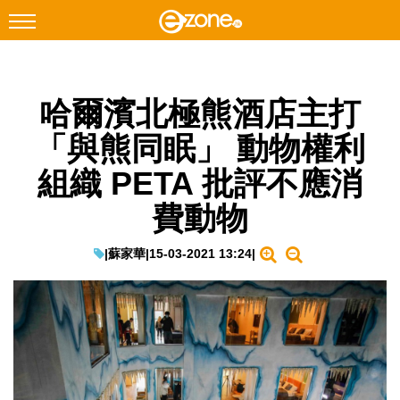
搜尋
哈爾濱北極熊酒店主打
Facebook
Instagram
「與熊同眠」 動物權利
科技焦點
組織 PETA 批評不應消
網絡生活
費動物
遊戲動漫
教學評測
|
蘇家華
|
15-03-2021 13:24
|
EduTech
IT Times
生成式AI與雲端應用
Enterprise Digital Transformation