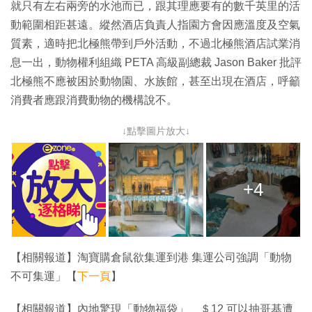
就只有左右兩旁的水池而已，跟其理應要有的數千英里的活
動範圍相距甚遠。縱然酒店負責人指園方會因應溫度及空氣
質素，適時把北極熊帶到戶外活動，不過北極熊酒店試業消
息一出，動物權利組織 PETA 高級副總裁 Jason Baker 批評
北極熊不應被困於動物園、水族館，甚至出現在酒店，呼籲
消費者應跟消費動物的機構說不。
↓點擊圖片放大↓
+4
【相關報道】淘寶購倉鼠欲集運到港 集運公司強調「動物
不可集運」【
下一頁
】
【相關報道】內地驚現「動物福袋」 ＄12 可以抽哥基遭