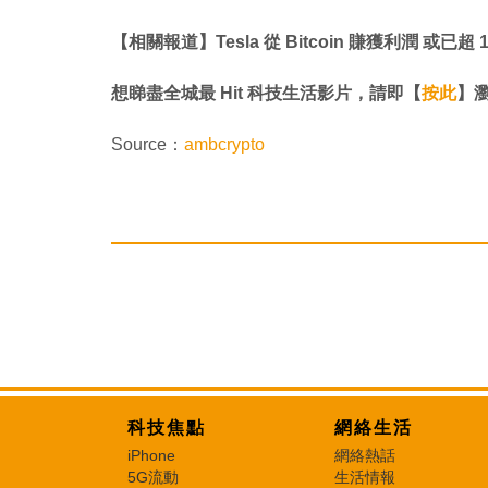
【相關報道】Tesla 從 Bitcoin 賺獲利潤 或已超
想睇盡全城最 Hit 科技生活影片，請即【
按此
】瀏覽
Source：
ambcrypto
科技焦點
網絡生活
iPhone
網絡熱話
5G流動
生活情報