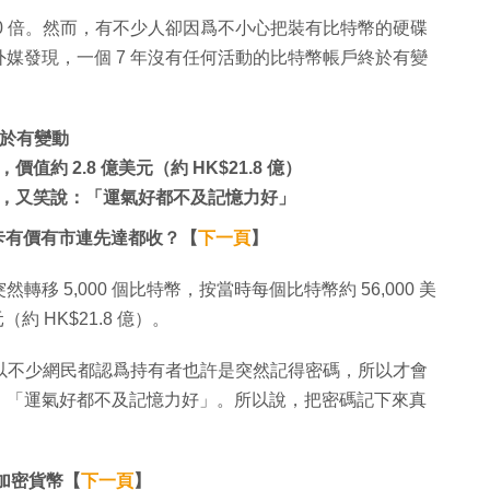
 180 倍。然而，有不少人卻因爲不小心把裝有比特幣的硬碟
媒發現，一個 7 年沒有任何活動的比特幣帳戶終於有變
終於有變動
值約 2.8 億美元（約 HK$21.8 億）
，又笑說：「運氣好都不及記憶力好」
舊顯示卡有價有市連先達都收？【
下一頁
】
 5,000 個比特幣，按當時每個比特幣約 56,000 美
（約 HK$21.8 億）。
所以不少網民都認爲持有者也許是突然記得密碼，所以才會
：「運氣好都不及記憶力好」。所以說，把密碼記下來真
加密貨幣【
下一頁
】