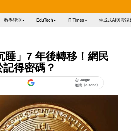
教學評測
EduTech
IT Times
生成式AI與雲端
「沉睡」7 年後轉移！網民
於記得密碼？
在Google
追蹤《e-zone》