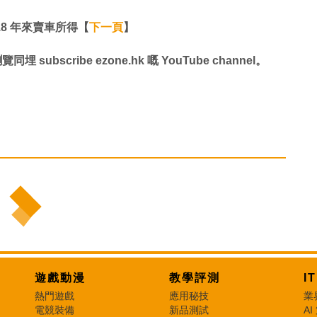
 18 年來賣車所得【
下一頁
】
同埋 subscribe ezone.hk 嘅 YouTube channel。
遊戲動漫
教學評測
I
熱門遊戲
應用秘技
業
電競裝備
新品測試
AI