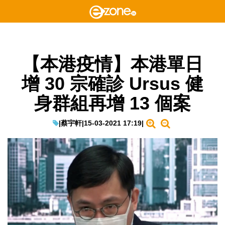
【本港疫情】本港單日
增 30 宗確診 Ursus 健
身群組再增 13 個案
|
蔡宇軒
|
15-03-2021 17:19
|