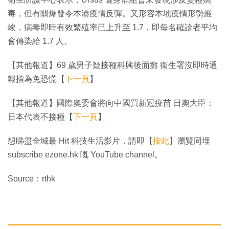
毒，但有關爆發令本港疫情反彈。又形容本地疫情形勢嚴
峻，病毒即時有效繁殖率已上升至 1.7，即每名確診者平均
會傳染給 1.7 人。
【其他報道】69 歲男子疑接種科興後面癱 衞生署沒即時通
報指為免恐慌【
下一頁
】
【其他報道】國際奧委會將向中國買新冠疫苗 日奧大臣：
日本代表不接種【
下一頁
】
想睇盡全城最 Hit 科技生活影片，請即【
按此
】瀏覽同埋
subscribe ezone.hk 嘅 YouTube channel。
Source：rthk