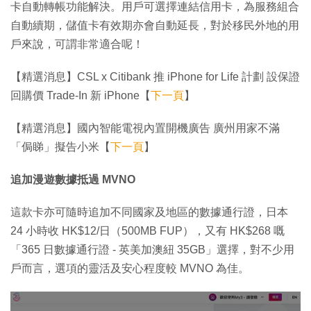
卡自動轉帳功能解決。用戶可選擇連結信用卡，為服務組合
自動續期，儲值卡有效期亦會自動延長，對於移民外地的用
戶來說，可謂非常適合呢！
【精選消息】CSL x Citibank 推 iPhone for Life 計劃 設保證
回購價 Trade-In 新 iPhone【
下一頁
】
【精選消息】國內智能電視內置開機廣告 廣州用家不滿
「侷睇」擬告小米【
下一頁
】
追加漫遊數據抵過 MVNO
這款卡亦可隨時追加不同國家及地區的數據通行證，日本
24 小時收 HK$12/日（500MB FUP），又有 HK$268 嘅
「365 日數據通行證 - 英美加澳紐 35GB」選擇，對不少用
戶而言，選項的靈活及安心程度較 MVNO 為佳。