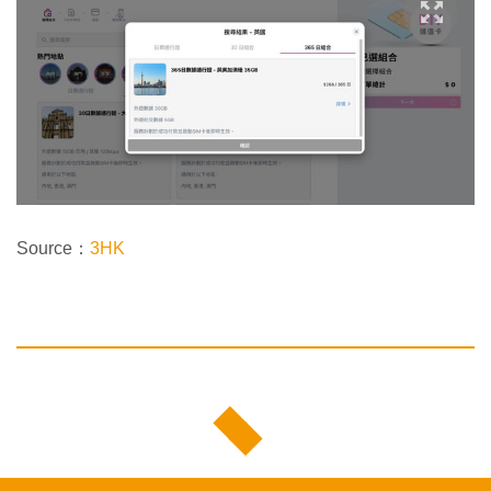
Source：
3HK