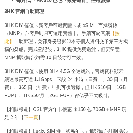
每月低至 HK$10 已包「歡樂通宵」任用數據
3HK 官網自助辦理
3HK DIY 儲值卡新客戶可選實體卡或 eSIM，而攜號轉
（MNP）台客戶則只可選用實體卡。手續可於官網
【按
此】
自助辦理，免卻身份證影印本等個人資料交予第三方機
構的疑慮。完成登記後，3HK 提供免費送貨，但要留意
MNP 攜號轉台約需 10 日後才可生效。
3HK DIY 儲值卡使用 3HK 4.5G 全速網絡，官網資料顯示，
網速最高可達 1.1Gbps。它設 24 小時（日費）、30 日（月
費）、365 日（年費）計劃可供選擇，但 HK$10/日（1GB
FUP）、HK$50/月（2GB FUP）都似乎不太吸引。
【相關報道】CSL 官方年卡優惠 ＄150 包 70GB＋MNP 玩
足 2 年【
下一頁
】
【相關報道】Lucky SIM 推「移民年卡」攜號轉台計劃 香港