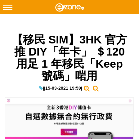
搜尋
【移民 SIM】3HK 官方
Facebook
Instagram
推 DIY「年卡」 ＄120
科技焦點
用足 1 年移民「Keep
網絡生活
號碼」啱用
遊戲動漫
教學評測
|
|
15-03-2021 19:59
|
EduTech
IT Times
生成式AI與雲端應用
Enterprise Digital Transformation