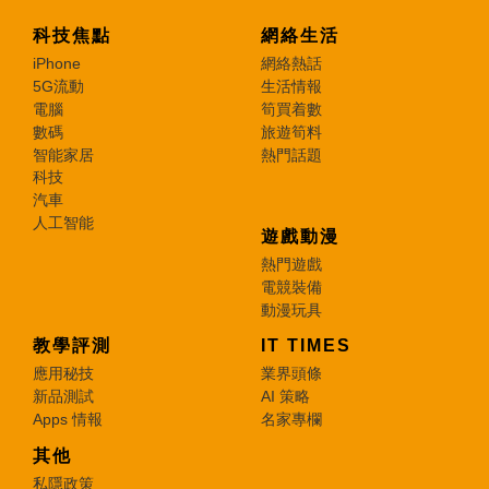
科技焦點
網絡生活
iPhone
網絡熱話
5G流動
生活情報
電腦
筍買着數
數碼
旅遊筍料
智能家居
熱門話題
科技
汽車
人工智能
遊戲動漫
熱門遊戲
電競裝備
動漫玩具
教學評測
IT TIMES
應用秘技
業界頭條
新品測試
AI 策略
Apps 情報
名家專欄
其他
私隱政策