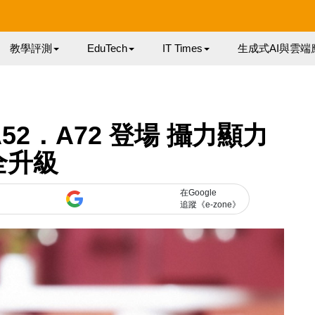
教學評測
EduTech
IT Times
生成式AI與雲端
y A52．A72 登場 攝力顯力
全升級
在Google
追蹤《e-zone》