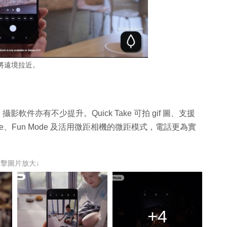
將遠境拉近。
升級外，攝影軟件亦有不少提升。Quick Take 可拍 gif 圖、支援
ht mode、Fun Mode 及活用微距相機的微距模式，電話更為實
點擊圖片放大↓
+4