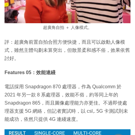
超廣角自拍 ＋ 人像模式。
評：超廣角前置自拍合照方便快捷，而且可以啟動人像模
式，雖然主體勾劃未算突出，但散景柔和感不俗，效果依舊
討好。
Features 05：效能連綫
電話採用 Snapdragon 870 處理器，作為 Qualcomm 於
2021 年另一款 8 系處理器，效能不俗，約等同上年的
Snapdragon 865，而且圖像處理能力亦更佳。不過即使處
理器支援 5G 網絡，但記者實試時，以 csl,. 5G 卡測試則未
能成功，依然只提供 4G 連綫速度。