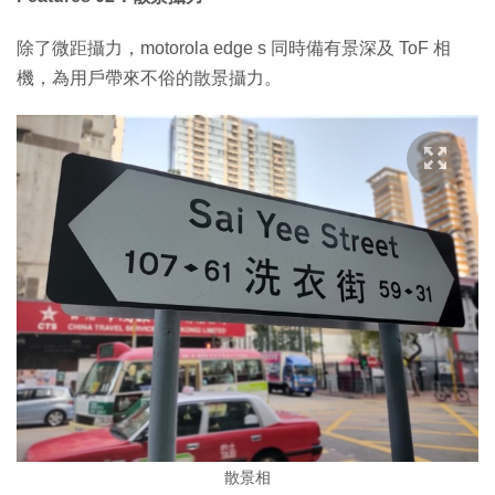
除了微距攝力，motorola edge s 同時備有景深及 ToF 相
機，為用戶帶來不俗的散景攝力。
散景相