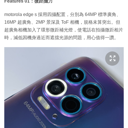
Features 01：微距攝力
motorola edge s 採用四攝配置，分別為 64MP 標準廣角、
16MP 超廣角、2MP 景深及 ToF 相機，規格未算突出。但
超廣角相機加入了環形微距補光燈，使電話在拍攝微距相片
時，減低因機身過近而遮擋光源的問題，用心值得一讚。