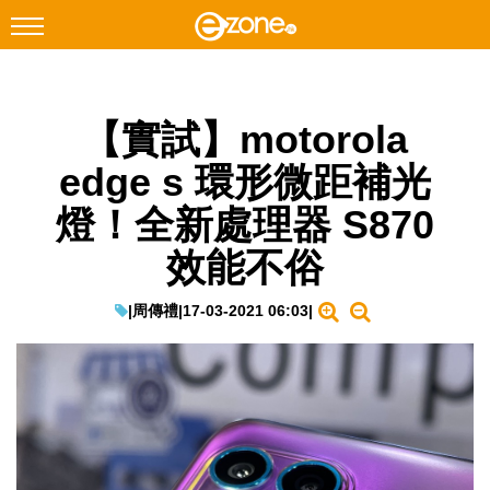
搜尋
【實試】motorola
Facebook
Instagram
edge s 環形微距補光
科技焦點
燈！全新處理器 S870
網絡生活
效能不俗
遊戲動漫
教學評測
|
周傳禮
|
17-03-2021 06:03
|
EduTech
IT Times
生成式AI與雲端應用
Enterprise Digital Transformation