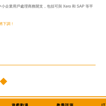
小企業用戶處理商務開支，包括可與 Xero 和 SAP 等平
。
限將下調！
遊戲動漫
教學評測
I