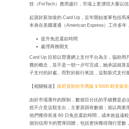
技（FinTech）應用盛行，市場上更湧現大量
起源於新加坡的 Card Up，近年開始進軍包括馬來
本身在美國運通（American Express）工作
提升免息還款時間
處理商務開支
Card Up 目前以營運網上支付平台為主，協
費的概念，並不是一朝一夕可完成，她承認就算
子支付的好處。而對於銀行來說，這類新式支付
【相關報道】
政府資助街市商販＄5000 助安裝
由於市場運作的限制，數個百分比的手續費是必須收
然不介意這類支出，主要原因有數個：就以商業
他們獲得長達 60 日免息還款時間，成本效益
個別信用卡的豐厚回贈，包括更快獲得飛行里數