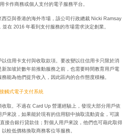
以信用卡作商務或個人支付的電子服務平台。
西亞與香港的海外市場，該公司行政總裁 Nicki Ramsay
多年，並在 2016 年看到支付服務的市場需求決定創業。
助用戶以信用卡支付與收取款項。要改變以往信用卡只限於消
是新加坡於數年前推動服務之前，也需要時間教育用戶電
服務能為他們提升收入，因此區內的合作態度積極。
非接觸式電子支付系統
取。不過在 Card Up 營運經驗上，發現大部分用戶依
用戶來說，如果能於現有的信用額中抽取流動資金，可讓
遠較直接合銀行貸款佳；對個人用戶來說，他們也可藉此取得
，以較低價格換取商務客位等服務。