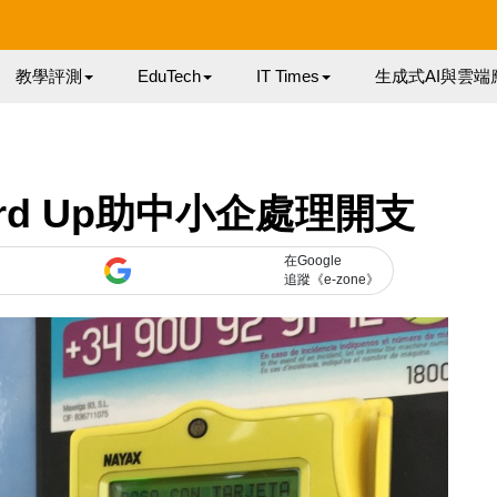
教學評測
EduTech
IT Times
生成式AI與雲端
rd Up助中小企處理開支
在Google
追蹤《e-zone》