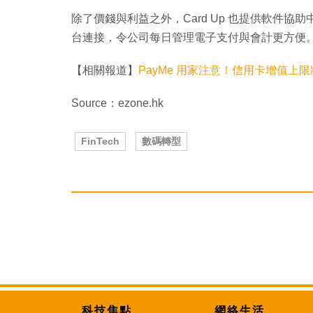
除了價錢與利益之外，Card Up 也提供軟件協助中
台連接，令公司每日管理電子支付與會計更方便
【相關報道】
PayMe 用家注意！信用卡增值上
Source：ezone.hk
FinTech
數碼轉型
科技焦點
網絡生活