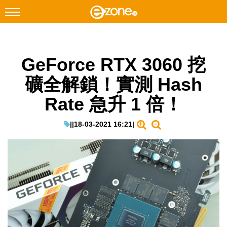
搜尋
GeForce RTX 3060 挖
Facebook
Instagram
礦全解鎖！實測 Hash
科技焦點
Rate 急升 1 倍！
網絡生活
遊戲動漫
|
|
18-03-2021 16:21
|
教學評測
EduTech
IT Times
生成式AI與雲端應用
Enterprise Digital Transformation