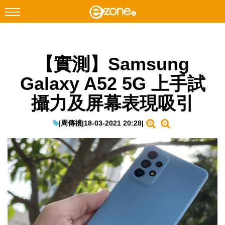
搜尋
【實測】Samsung
Facebook
Instagram
Galaxy A52 5G 上手試
科技焦點
攝力及屏幕表現吸引
網絡生活
遊戲動漫
|
周傳禮
|
18-03-2021 20:28
|
教學評測
EduTech
IT Times
生成式AI與雲端應用
Enterprise Digital Transformation