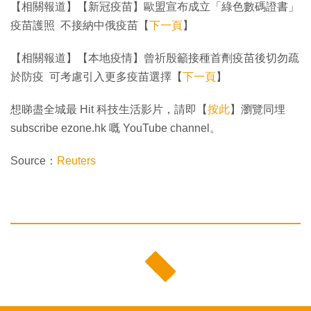
【相關報道】【新冠疫苗】歐盟宣布成立「綠色數碼證書」
疫苗護照 不接納中俄疫苗【
下一頁
】
【相關報道】【本地疫情】曾祈殷籲接種首劑疫苗後切勿疏
於防疫 可考慮引入更多疫苗選擇【
下一頁
】
想睇盡全城最 Hit 科技生活影片，請即【
按此
】瀏覽同埋
subscribe ezone.hk 嘅 YouTube channel。
Source：
Reuters