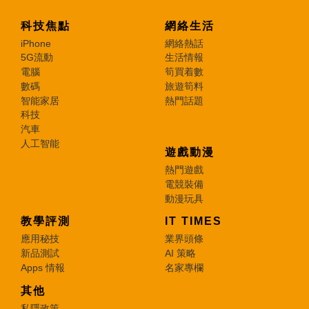
科技焦點
網絡生活
iPhone
網絡熱話
5G流動
生活情報
電腦
筍買着數
數碼
旅遊筍料
智能家居
熱門話題
科技
汽車
人工智能
遊戲動漫
熱門遊戲
電競裝備
動漫玩具
教學評測
IT TIMES
應用秘技
業界頭條
新品測試
AI 策略
Apps 情報
名家專欄
其他
私隱政策