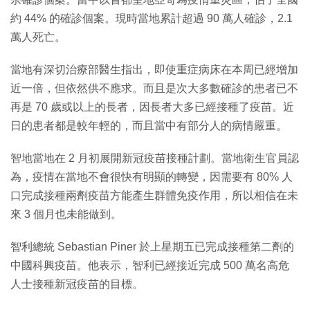
約 44% 的確診個案。現時當地累計超過 90 萬人確診，2.1
萬人死亡。
當地有深切治療部醫生指出，即使重症病床在本周已經增加
近一倍，但依然供不應求。而且是次大多數確診的患者已不
再是 70 歲或以上的長者，因長者大多已經接種了疫苗。近
日的患者都是較年輕的，而且當中有部分人的病情嚴重。
智地當地在 2 月初展開新冠疫苗接種計劃。當地衛生官員認
為，疫情在當地不會很快有明顯的轉變，因需要有 80% 人
口完成接種兩劑疫苗方能產生群體免疫作用，所以相信在未
來 3 個月也未能做到。
智利總統 Sebastian Piner 於上星期五已完成接種第二劑的
中國科興疫苗。他表示，智利已經接近完成 500 萬名高危
人士接種新冠疫苗的目標。