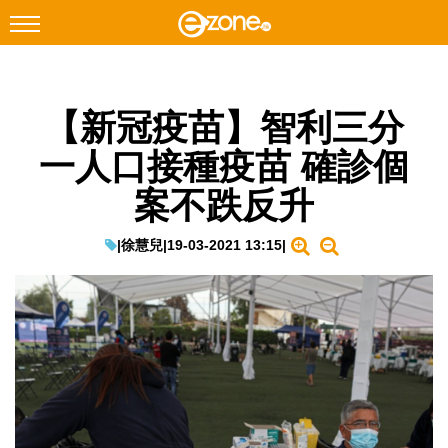
搜尋
【新冠疫苗】智利三分
Facebook
Instagram
一人口接種疫苗 確診個
科技焦點
案不跌反升
網絡生活
遊戲動漫
|
徐慧兒
|
19-03-2021 13:15
|
教學評測
EduTech
IT Times
生成式AI與雲端應用
Enterprise Digital Transformation