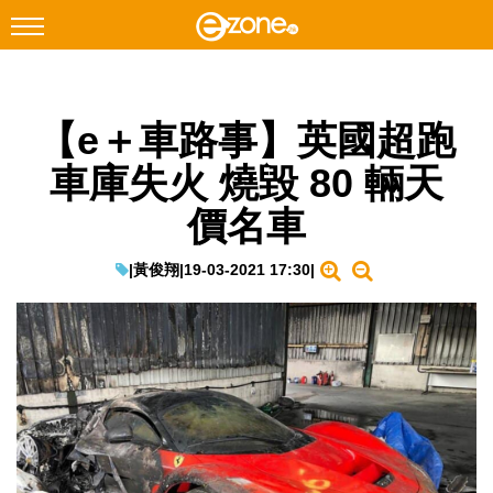
搜尋
【e＋車路事】英國超跑
Facebook
Instagram
車庫失火 燒毀 80 輛天
科技焦點
價名車
網絡生活
遊戲動漫
|
黃俊翔
|
19-03-2021 17:30
|
教學評測
EduTech
IT Times
生成式AI與雲端應用
Enterprise Digital Transformation