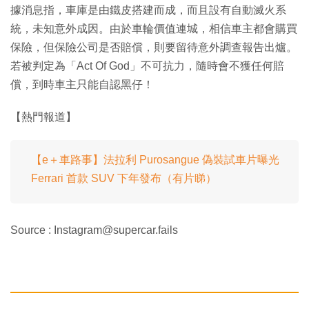
據消息指，車庫是由鐵皮搭建而成，而且設有自動滅火系
統，未知意外成因。由於車輪價值連城，相信車主都會購買
保險，但保險公司是否賠償，則要留待意外調查報告出爐。
若被判定為「Act Of God」不可抗力，隨時會不獲任何賠
償，到時車主只能自認黑仔！
【熱門報道】
【e＋車路事】法拉利 Purosangue 偽裝試車片曝光
Ferrari 首款 SUV 下年發布（有片睇）
Source : Instagram@supercar.fails