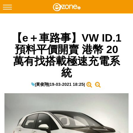
搜尋
【e＋車路事】VW ID.1
Facebook
Instagram
預料平價開賣 港幣 20
科技焦點
萬有找搭載極速充電系
網絡生活
統
遊戲動漫
教學評測
|
黃俊翔
|
19-03-2021 18:25
|
EduTech
IT Times
生成式AI與雲端應用
Enterprise Digital Transformation