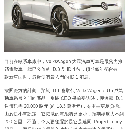
特集
目前在歐系車廠中，Volkswagen 大眾汽車可算是最落力推
銷電動車，繼已公佈的 ID.3 及 ID.4 後，預期每年都會有一
款新車面世，最近便有最入門的 ID.1 消息。
按照廠方的計劃，預期 ID.1 會取代 VolksWagen e-Up 成為
動車系最入門的產品，集團 CEO 果前受訪時，便透露 ID.1
售價只需 20,000 歐元 (約 18.3 萬港元)，令車主更易負擔。
由於是小車設定，它搭載的電池將會更小，預期續航力不到
200 公里。不過，令人更雀躍的是它是連同 Project Trinity