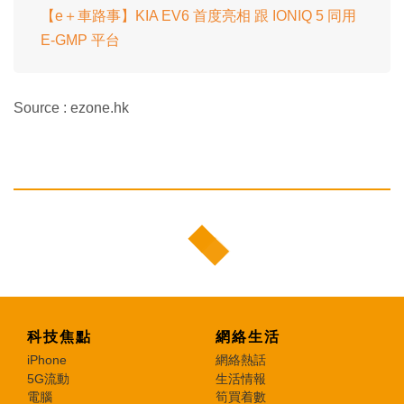
【e＋車路事】KIA EV6 首度亮相 跟 IONIQ 5 同用
E-GMP 平台
Source : ezone.hk
科技焦點
網絡生活
iPhone
網絡熱話
5G流動
生活情報
電腦
筍買着數