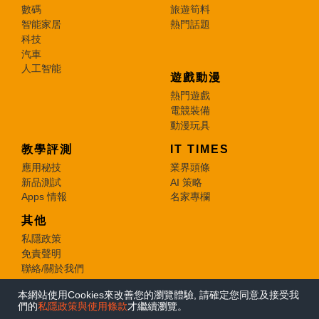
數碼
旅遊筍料
智能家居
熱門話題
科技
汽車
人工智能
遊戲動漫
熱門遊戲
電競裝備
動漫玩具
教學評測
IT TIMES
應用秘技
業界頭條
新品測試
AI 策略
Apps 情報
名家專欄
其他
私隱政策
免責聲明
聯絡/關於我們
本網站使用Cookies來改善您的瀏覽體驗, 請確定您同意及接受我
© 2026 e-zone. All Rights Reserved.
們的
私隱政策與使用條款
才繼續瀏覽。