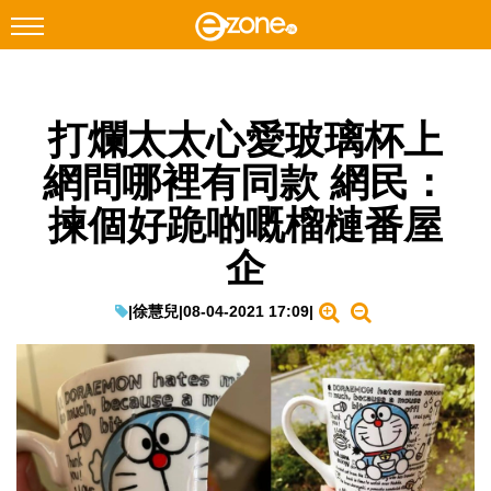
搜尋
打爛太太心愛玻璃杯上
Facebook
Instagram
網問哪裡有同款 網民：
科技焦點
揀個好跪啲嘅榴槤番屋
網絡生活
企
遊戲動漫
教學評測
|
徐慧兒
|
08-04-2021 17:09
|
EduTech
IT Times
生成式AI與雲端應用
Enterprise Digital Transformation