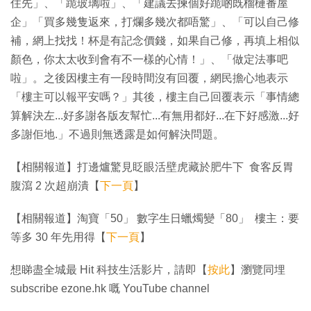
住先」、「跪玻璃啦」、「建議去揀個好跪啲既榴槤番屋
企」「買多幾隻返來，打爛多幾次都唔驚」、「可以自己修
補，網上找找！杯是有記念價錢，如果自己修，再填上相似
顏色，你太太收到會有不一樣的心情！」、「做定法事吧
啦」。之後因樓主有一段時間沒有回覆，網民擔心地表示
「樓主可以報平安嗎？」其後，樓主自己回覆表示「事情總
算解決左...好多謝各版友幫忙...有無用都好...在下好感激...好
多謝佢地.」不過則無透露是如何解決問題。
【相關報道】打邊爐驚見眨眼活壁虎藏於肥牛下 食客反胃
腹瀉 2 次超崩潰【
下一頁
】
【相關報道】淘寶「50」 數字生日蠟燭變「80」 樓主：要
等多 30 年先用得【
下一頁
】
想睇盡全城最 Hit 科技生活影片，請即【
按此
】瀏覽同埋
subscribe ezone.hk 嘅 YouTube channel