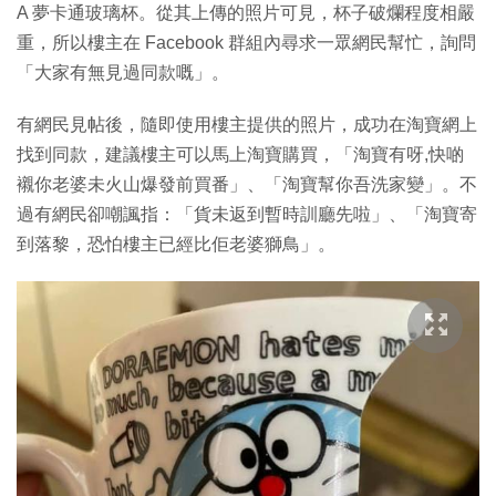
A 夢卡通玻璃杯。從其上傳的照片可見，杯子破爛程度相嚴
重，所以樓主在 Facebook 群組內尋求一眾網民幫忙，詢問
「大家有無見過同款嘅」。
有網民見帖後，隨即使用樓主提供的照片，成功在淘寶網上
找到同款，建議樓主可以馬上淘寶購買，「淘寶有呀,快啲
襯你老婆未火山爆發前買番」、「淘寶幫你吾洗家變」。不
過有網民卻嘲諷指：「貨未返到暫時訓廳先啦」、「淘寶寄
到落黎，恐怕樓主已經比佢老婆獅鳥」。