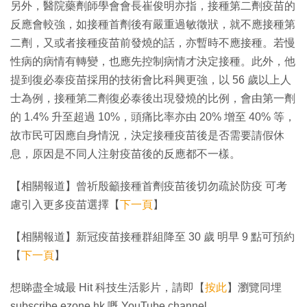
另外，醫院藥劑師學會會長崔俊明亦指，接種第二劑疫苗的
反應會較強，如接種首劑後有嚴重過敏徵狀，就不應接種第
二劑，又或者接種疫苗前發燒的話，亦暫時不應接種。若慢
性病的病情有轉變，也應先控制病情才決定接種。此外，他
提到復必泰疫苗採用的技術會比科興更強，以 56 歲以上人
士為例，接種第二劑復必泰後出現發燒的比例，會由第一劑
的 1.4% 升至超過 10%，頭痛比率亦由 20% 增至 40% 等，
故市民可因應自身情況，決定接種疫苗後是否需要請假休
息，原因是不同人注射疫苗後的反應都不一樣。
【相關報道】曾祈殷籲接種首劑疫苗後切勿疏於防疫 可考
慮引入更多疫苗選擇【
下一頁
】
【相關報道】新冠疫苗接種群組降至 30 歲 明早 9 點可預約
【
下一頁
】
想睇盡全城最 Hit 科技生活影片，請即【
按此
】瀏覽同埋
subscribe ezone.hk 嘅 YouTube channel。