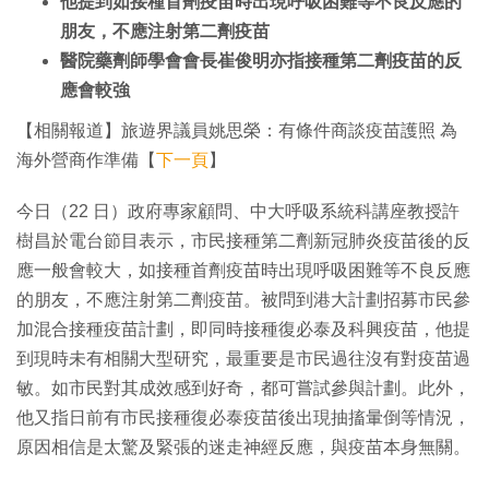
他提到如接種首劑疫苗時出現呼吸困難等不良反應的
朋友，不應注射第二劑疫苗
醫院藥劑師學會會長崔俊明亦指接種第二劑疫苗的反
應會較強
【相關報道】旅遊界議員姚思榮：有條件商談疫苗護照 為
海外營商作準備【
下一頁
】
今日（22 日）政府專家顧問、中大呼吸系統科講座教授許
樹昌於電台節目表示，市民接種第二劑新冠肺炎疫苗後的反
應一般會較大，如接種首劑疫苗時出現呼吸困難等不良反應
的朋友，不應注射第二劑疫苗。被問到港大計劃招募市民參
加混合接種疫苗計劃，即同時接種復必泰及科興疫苗，他提
到現時未有相關大型研究，最重要是市民過往沒有對疫苗過
敏。如市民對其成效感到好奇，都可嘗試參與計劃。此外，
他又指日前有市民接種復必泰疫苗後出現抽搐暈倒等情況，
原因相信是太驚及緊張的迷走神經反應，與疫苗本身無關。