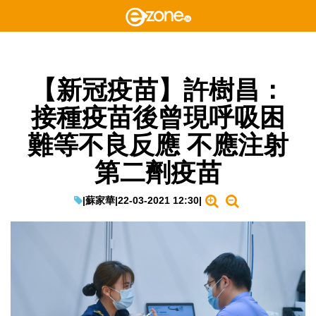
【新冠疫苗】許樹昌：
接種疫苗後曾現呼吸困
難等不良反應 不應注射
第二劑疫苗
|
蘇家華
|
22-03-2021 12:30
|