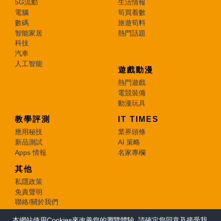
5G流動
生活情報
電腦
筍買着數
數碼
旅遊筍料
智能家居
熱門話題
科技
汽車
人工智能
遊戲動漫
熱門遊戲
電競裝備
動漫玩具
教學評測
IT TIMES
應用秘技
業界頭條
新品測試
AI 策略
Apps 情報
名家專欄
其他
私隱政策
免責聲明
聯絡/關於我們
本網站使用Cookies來改善您的瀏覽體驗, 請確定您同意及接受我
© 2026 e-zone. All Rights Reserved.