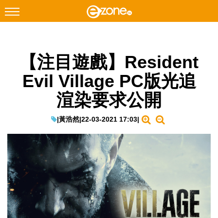
搜尋
【注目遊戲】Resident
Facebook
Instagram
Evil Village PC版光追
科技焦點
渲染要求公開
網絡生活
遊戲動漫
|
黃浩然
|
22-03-2021 17:03
|
教學評測
EduTech
IT Times
生成式AI與雲端應用
Enterprise Digital Transformation