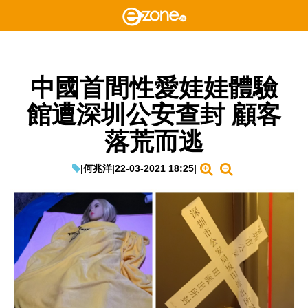
中國首間性愛娃娃體驗
館遭深圳公安查封 顧客
落荒而逃
|
何兆洋
|
22-03-2021 18:25
|