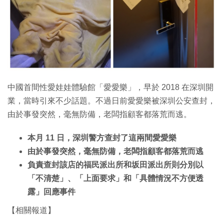
中國首間性愛娃娃體驗館「愛愛樂」，早於 2018 在深圳開
業，當時引來不少話題。不過日前愛愛樂被深圳公安查封，
由於事發突然，毫無防備，老闆指顧客都落荒而逃。
本月 11 日，深圳警方查封了這兩間愛愛樂
由於事發突然，毫無防備，老闆指顧客都落荒而逃
負責查封該店的福民派出所和坂田派出所則分別以
「不清楚」、「上面要求」和「具體情況不方便透
露」回應事件
【相關報道】