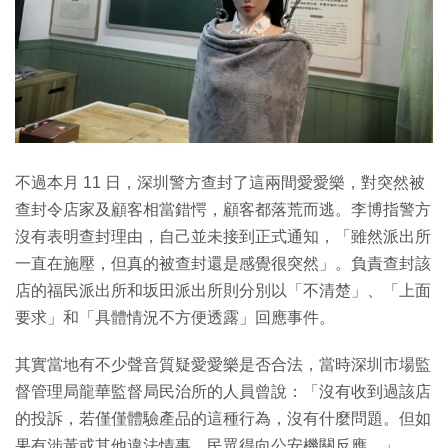
不過本月 11 日，深圳警方查封了這兩間愛愛樂，對突然被
查封令店家及顧客相當錯愕，顧客都落荒而逃。李博指警方
沒有表明查封理由，自己並未接到正式通知，「雖然派出所
一直在施壓，但真的被查封還是感覺很突然」。負責查封該
店的福民派出所和坂田派出所則分別以「不清楚」、「上面
要求」和「具體情況不方便透露」回應事件。
其實當地有不少聲音質疑愛愛樂是否合法，當時深圳市場監
督管理局龍華監督局民治所的人員曾說：「沒有收到過該店
的投訴，若僅僅體驗產品的這種行為，沒有什麼問題。但如
果有涉黃或其他違法情事，民眾得向公安機關反應。」