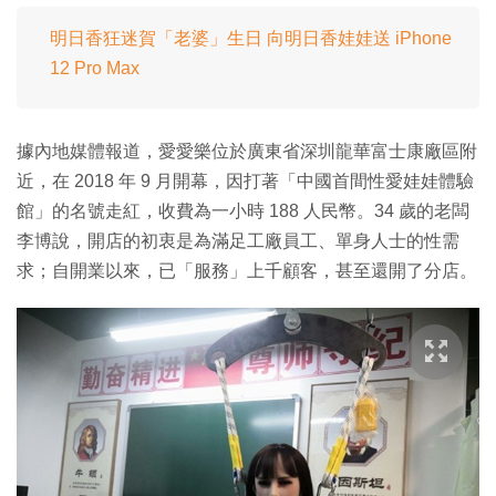
明日香狂迷賀「老婆」生日 向明日香娃娃送 iPhone
12 Pro Max
據內地媒體報道，愛愛樂位於廣東省深圳龍華富士康廠區附
近，在 2018 年 9 月開幕，因打著「中國首間性愛娃娃體驗
館」的名號走紅，收費為一小時 188 人民幣。34 歲的老闆
李博說，開店的初衷是為滿足工廠員工、單身人士的性需
求；自開業以來，已「服務」上千顧客，甚至還開了分店。