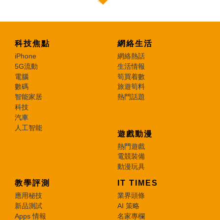
科技焦點
網絡生活
iPhone
網絡熱話
5G流動
生活情報
電腦
筍買着數
數碼
旅遊筍料
智能家居
熱門話題
科技
汽車
人工智能
遊戲動漫
熱門遊戲
電競裝備
動漫玩具
教學評測
IT TIMES
應用秘技
業界頭條
新品測試
AI 策略
Apps 情報
名家專欄