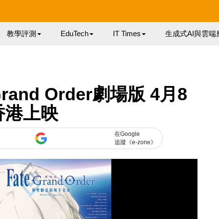
教學評測
EduTech
IT Times
生成式AI與雲端
and Order劇場版 4月8
香港上映
在Google
追蹤《e-zone》