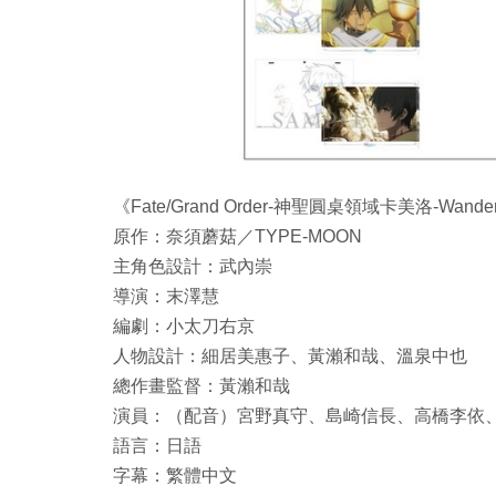
《Fate/Grand Order-神聖圓桌領域卡美洛-Wanderi
原作：奈須蘑菇／TYPE-MOON
主角色設計：武內崇
導演：末澤慧
編劇：小太刀右京
人物設計：細居美惠子、黃瀨和哉、溫泉中也
總作畫監督：黃瀨和哉
演員：（配音）宮野真守、島崎信長、高橋李依
語言：日語
字幕：繁體中文