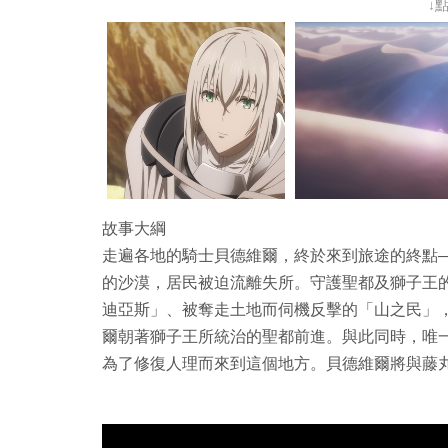
↓
故事大綱
走遍各地的騎士貝德維爾，終於來到旅途的終點—
的沙漠，居民被迫流離失所。守護聖都及獅子王
迪亞斯」、被奪走土地而伺機反擊的「山之民」
爾朝著獅子王所統治的聖都前進。與此同時，唯
為了修復人理而來到這個地方。貝德維爾將與藤