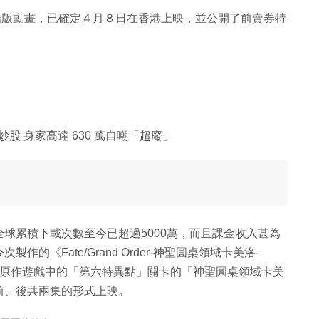
前推出劇場版動畫，已確定４月８日在香港上映，並公開了前賣券特
炒股 身家高達 630 萬自嘲「超廢」
er」，全球累積下載次數至今已超過5000萬，而且課金收入甚為
《Fate/Grand Order-神聖圓桌領域卡美洛-
望所歸。以原作遊戲中的「第六特異點」關卡的「神聖圓桌領域卡美
前、後共兩集的形式上映。