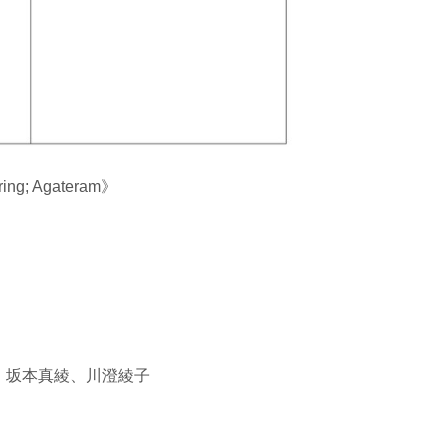
ng; Agateram》
、坂本真綾、川澄綾子