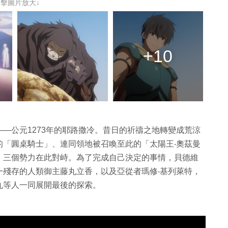
點擊圖片放大↓
+10
—公元1273年的耶路撒冷。昔日的祈禱之地轉變成荒涼
的「圓桌騎士」、連同領地被召喚至此的「太陽王‧奧茲曼
，三個勢力在此對峙。為了完成自己決定的事情，貝德維
一殘存的人類御主藤丸立香，以及亞從者瑪修‧基列萊特，
丸等人一同展開最後的探索。