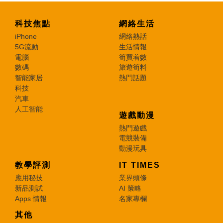
科技焦點
網絡生活
iPhone
網絡熱話
5G流動
生活情報
電腦
筍買着數
數碼
旅遊筍料
智能家居
熱門話題
科技
汽車
人工智能
遊戲動漫
熱門遊戲
電競裝備
動漫玩具
教學評測
IT TIMES
應用秘技
業界頭條
新品測試
AI 策略
Apps 情報
名家專欄
其他