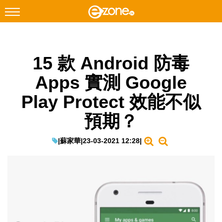
搜尋
15 款 Android 防毒
Facebook
Instagram
Apps 實測 Google
科技焦點
Play Protect 效能不似
網絡生活
預期？
遊戲動漫
教學評測
|
蘇家華
|
23-03-2021 12:28
|
EduTech
IT Times
生成式AI與雲端應用
Enterprise Digital Transformation