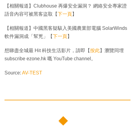
【相關報道】Clubhouse 再爆安全漏洞？ 網絡安全專家證
語音內容可被黑客盜取【
下一頁
】
【相關報道】中國黑客疑駭入美國農業部電腦 SolarWinds
軟件漏洞成「幫兇」【
下一頁
】
想睇盡全城最 Hit 科技生活影片，請即【
按此
】瀏覽同埋
subscribe ezone.hk 嘅 YouTube channel。
Source:
AV-TEST