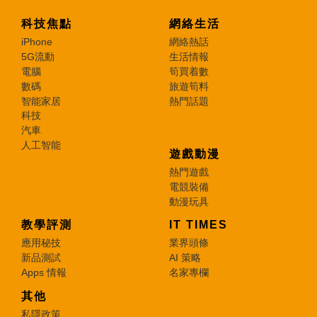
科技焦點
網絡生活
iPhone
網絡熱話
5G流動
生活情報
電腦
筍買着數
數碼
旅遊筍料
智能家居
熱門話題
科技
汽車
人工智能
遊戲動漫
熱門遊戲
電競裝備
動漫玩具
教學評測
IT TIMES
應用秘技
業界頭條
新品測試
AI 策略
Apps 情報
名家專欄
其他
私隱政策