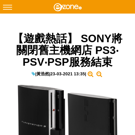
搜尋
【遊戲熱話】 SONY將
Facebook
Instagram
關閉舊主機網店 PS3‧
科技焦點
PSV‧PSP服務結束
網絡生活
遊戲動漫
|
黃浩然
|
23-03-2021 13:35
|
教學評測
EduTech
IT Times
生成式AI與雲端應用
Enterprise Digital Transformation