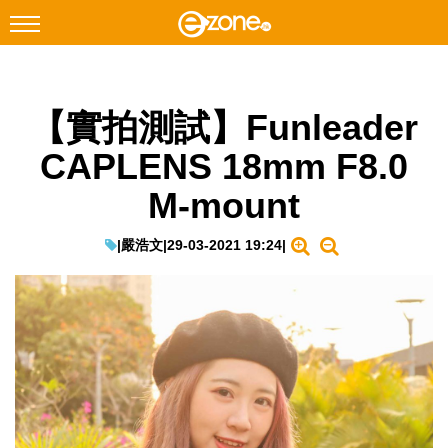
搜尋
【實拍測試】Funleader
Facebook
Instagram
CAPLENS 18mm F8.0
科技焦點
M-mount
網絡生活
遊戲動漫
|
嚴浩文
|
29-03-2021 19:24
|
教學評測
EduTech
IT Times
生成式AI與雲端應用
Enterprise Digital Transformation