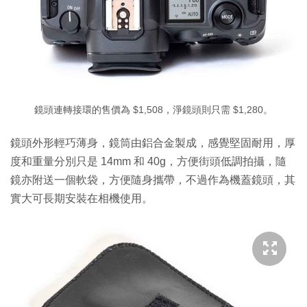
鏡頭連轉接環的售價為 $1,508，淨鏡頭則只需 $1,280。
鏡頭外形輕巧薄身，鏡筒由鋁合金製成，感覺堅固耐用，厚
度和重量分別只是 14mm 和 40g，方便街頭低調拍攝，隨
鏡亦附送一個軟袋，方便隨身攜帶，不過作為機蓋鏡頭，其
實大可長期安裝在相機使用。