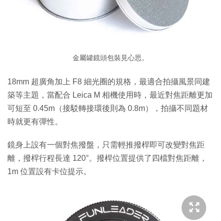
金屬罐鏡頭包裝見心思。
18mm 超廣角加上 F8 細光圈的規格，最適合拍攝風景同建
築等主題，當配合 Leica M 相機使用時，最近對焦距離更加
可短至 0.45m（接駁轉接環後則為 0.8m），拍攝不同題材
時就更有彈性。
鏡身上設有一個對焦撥盤，只需輕推撥桿即可改變對焦距
離，撥桿行程長達 120°。撥桿位置提供了四檔對焦距離，
1m 位置設有卡位提示。