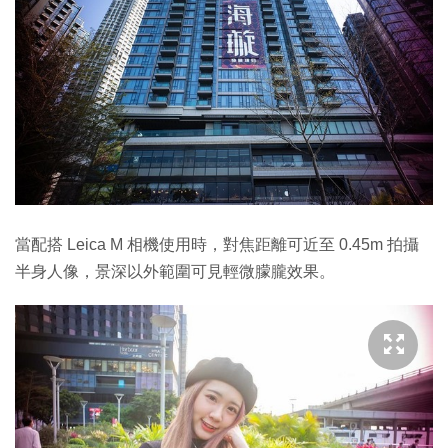
當配搭 Leica M 相機使用時，對焦距離可近至 0.45m 拍攝
半身人像，景深以外範圍可見輕微朦朧效果。