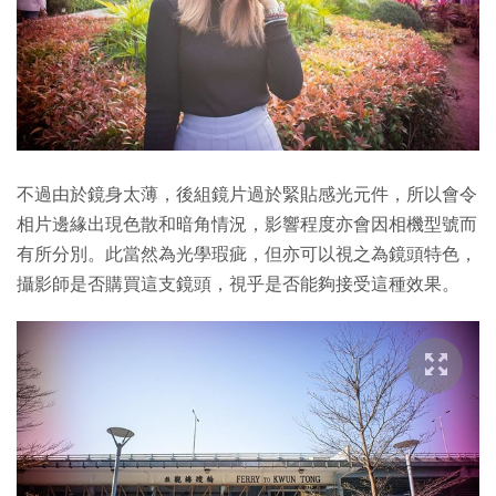
不過由於鏡身太薄，後組鏡片過於緊貼感光元件，所以會令
相片邊緣出現色散和暗角情況，影響程度亦會因相機型號而
有所分別。此當然為光學瑕疵，但亦可以視之為鏡頭特色，
攝影師是否購買這支鏡頭，視乎是否能夠接受這種效果。