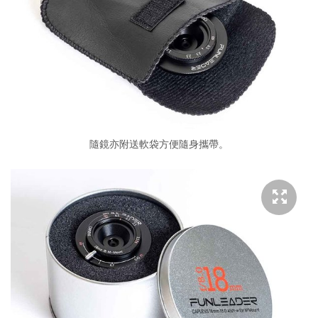
隨鏡亦附送軟袋方便隨身攜帶。