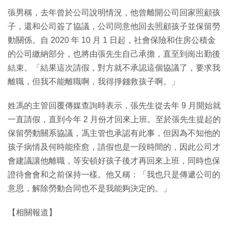
張男稱，去年曾於公司說明情況，他曾離開公司回家照顧孩
子，還和公司簽了協議，公司同意他回去照顧孩子並保留勞
動關係。自 2020 年 10 月 1 日起，社會保險和住房公積金
的公司繳納部分，也將由張先生自己承擔，直至到崗出勤後
結束。「結果這次請假，對方就不承認這個協議了，要求我
離職，但我不能離職啊，我得掙錢救孩子啊。」
姓馮的主管回覆傳媒查詢時表示，張先生從去年 9 月開始就
一直請假，直到今年 2 月份才回來上班。至於張先生提起的
保留勞動關系協議，馮主管也承認有此事，但因為不知他的
孩子病情及何時能痊愈，請假也是一段時間的，因此公司才
會建議讓他離職，等安頓好孩子後才再回來上班，同時也保
證待會會和之前保持一樣。他又稱：「我也只是傳遞公司的
意思，解除勞動合同也不是我能夠決定的。」
【相關報道】