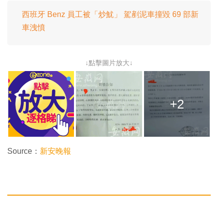
西班牙 Benz 員工被「炒魷」 駕剷泥車撞毀 69 部新
車洩憤
↓點擊圖片放大↓
+2
Source：
新安晚報