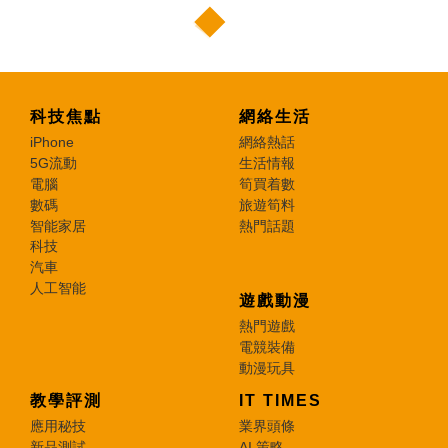
科技焦點
網絡生活
iPhone
網絡熱話
5G流動
生活情報
電腦
筍買着數
數碼
旅遊筍料
智能家居
熱門話題
科技
汽車
人工智能
遊戲動漫
熱門遊戲
電競裝備
動漫玩具
教學評測
IT TIMES
應用秘技
業界頭條
新品測試
AI 策略