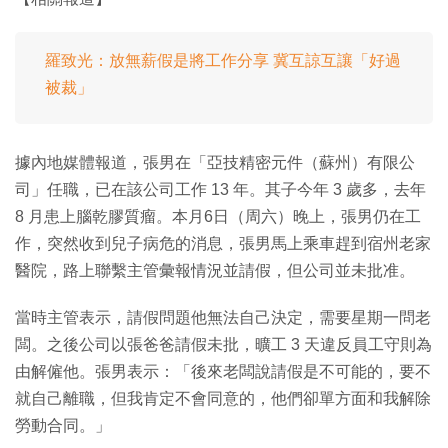
羅致光：放無薪假是將工作分享 冀互諒互讓「好過
被裁」
據內地媒體報道，張男在「亞技精密元件（蘇州）有限公
司」任職，已在該公司工作 13 年。其子今年 3 歲多，去年
8 月患上腦乾膠質瘤。本月6日（周六）晚上，張男仍在工
作，突然收到兒子病危的消息，張男馬上乘車趕到宿州老家
醫院，路上聯繫主管彙報情況並請假，但公司並未批准。
當時主管表示，請假問題他無法自己決定，需要星期一問老
闆。之後公司以張爸爸請假未批，曠工 3 天違反員工守則為
由解僱他。張男表示：「後來老闆說請假是不可能的，要不
就自己離職，但我肯定不會同意的，他們卻單方面和我解除
勞動合同。」