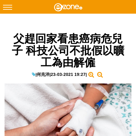
搜尋
父趕回家看患癌病危兒
Facebook
Instagram
子 科技公司不批假以曠
科技焦點
工為由解僱
網絡生活
遊戲動漫
|
何兆洋
|
23-03-2021 19:27
|
教學評測
EduTech
IT Times
生成式AI與雲端應用
Enterprise Digital Transformation