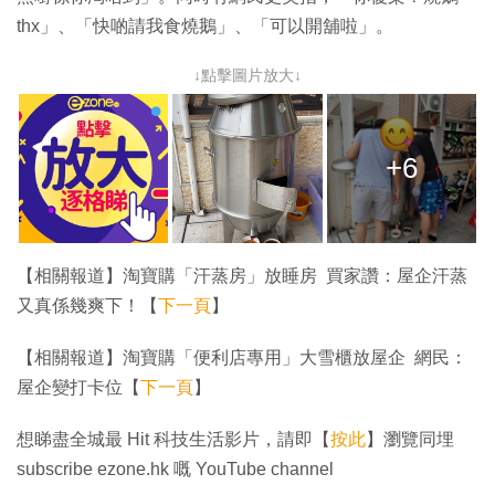
thx」、「快啲請我食燒鵝」、「可以開舖啦」。
↓點擊圖片放大↓
+6
【相關報道】淘寶購「汗蒸房」放睡房 買家讚：屋企汗蒸
又真係幾爽下！【
下一頁
】
【相關報道】淘寶購「便利店專用」大雪櫃放屋企 網民：
屋企變打卡位【
下一頁
】
想睇盡全城最 Hit 科技生活影片，請即【
按此
】瀏覽同埋
subscribe ezone.hk 嘅 YouTube channel