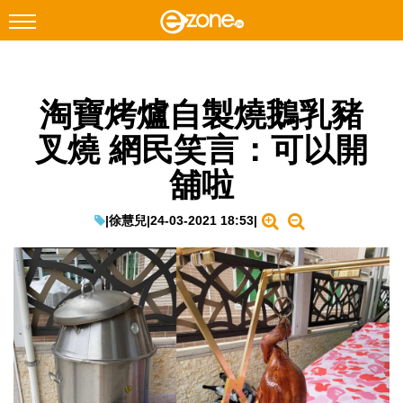
搜尋
淘寶烤爐自製燒鵝乳豬
Facebook
Instagram
叉燒 網民笑言：可以開
科技焦點
舖啦
網絡生活
遊戲動漫
|
徐慧兒
|
24-03-2021 18:53
|
教學評測
EduTech
IT Times
生成式AI與雲端應用
Enterprise Digital Transformation