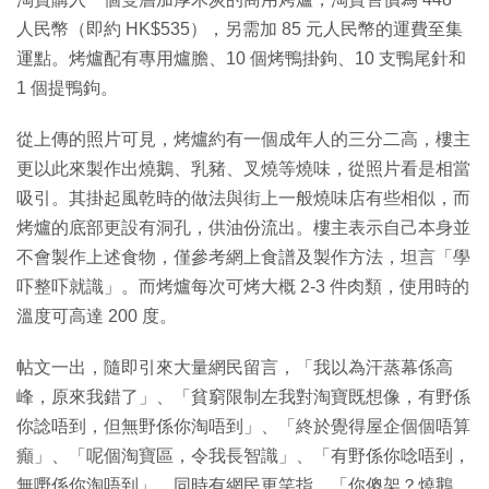
人民幣（即約 HK$535），另需加 85 元人民幣的運費至集
運點。烤爐配有專用爐膽、10 個烤鴨掛鉤、10 支鴨尾針和
1 個提鴨鉤。
從上傳的照片可見，烤爐約有一個成年人的三分二高，樓主
更以此來製作出燒鵝、乳豬、叉燒等燒味，從照片看是相當
吸引。其掛起風乾時的做法與街上一般燒味店有些相似，而
烤爐的底部更設有洞孔，供油份流出。樓主表示自己本身並
不會製作上述食物，僅參考網上食譜及製作方法，坦言「學
吓整吓就識」。而烤爐每次可烤大概 2-3 件肉類，使用時的
溫度可高達 200 度。
帖文一出，隨即引來大量網民留言，「我以為汗蒸幕係高
峰，原來我錯了」、「貧窮限制左我對淘寶既想像，有野係
你諗唔到，但無野係你淘唔到」、「終於覺得屋企個個唔算
癲」、「呢個淘寶區，令我長智識」、「有野係你唸唔到，
無嘢係你淘唔到」。同時有網民更笑指，「你傻架？燒鵝