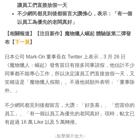
讓員工們直接放假一天
不少網民都見到後都留言大讚佛心，表示：「有一個
以員工為優先的老闆真好」
【相關報道】【注目新作】魔物獵人崛起 體驗版第二彈發
布【
下一頁
】
日本公司 Mark-On 董事長在 Twitter 上表示，3 月 26 日
《魔物獵人：崛起》發售當日有很多同事請假，他估計不少
同事都不能專心工作，所以決定讓員工們直接放假一天，又
笑稱這是「魔物獵人假期」。不過他就額外表明：「董事除
外。」
不少網民都見到後都留言，大讚：「好羡慕」、「想當你的
員工」、「有一個以員工為優先的老闆真好」現時，帖文已
有超過 16 萬 Like 以及 5 萬轉推。
↓點擊圖片放大↓