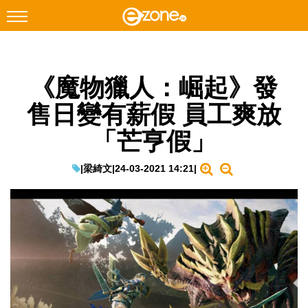
搜尋
《魔物獵人：崛起》發
Facebook
Instagram
售日變有薪假 員工爽放
科技焦點
「芒亨假」
網絡生活
遊戲動漫
|
梁綺文
|
24-03-2021 14:21
|
教學評測
EduTech
IT Times
生成式AI與雲端應用
Enterprise Digital Transformation