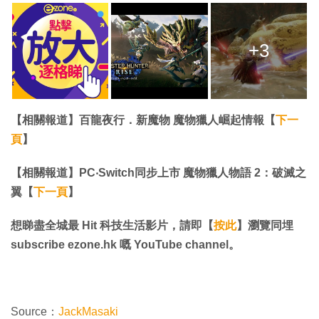
+3
【相關報道】百龍夜行．新魔物 魔物獵人崛起情報【
下一
頁
】
【相關報道】PC‧Switch同步上市 魔物獵人物語 2：破滅之
翼【
下一頁
】
想睇盡全城最 Hit 科技生活影片，請即【
按此
】瀏覽同埋
subscribe ezone.hk 嘅 YouTube channel。
Source：
JackMasaki