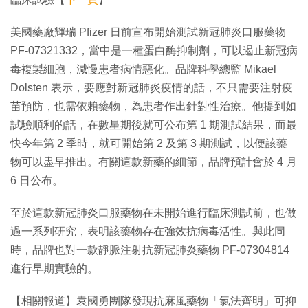
美國藥廠輝瑞 Pfizer 日前宣布開始測試新冠肺炎口服藥物
PF-07321332，當中是一種蛋白酶抑制劑，可以遏止新冠病
毒複製細胞，減慢患者病情惡化。品牌科學總監 Mikael
Dolsten 表示，要應對新冠肺炎疫情的話，不只需要注射疫
苗預防，也需依賴藥物，為患者作出針對性治療。他提到如
試驗順利的話，在數星期後就可公布第 1 期測試結果，而最
快今年第 2 季時，就可開始第 2 及第 3 期測試，以便該藥
物可以盡早推出。有關這款新藥的細節，品牌預計會於 4 月
6 日公布。
至於這款新冠肺炎口服藥物在未開始進行臨床測試前，也做
過一系列研究，表明該藥物存在強效抗病毒活性。與此同
時，品牌也對一款靜脈注射抗新冠肺炎藥物 PF-07304814
進行早期實驗的。
【相關報道】袁國勇團隊發現抗麻風藥物「氯法齊明」可抑