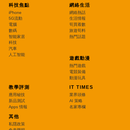
科技焦點
網絡生活
iPhone
網絡熱話
5G流動
生活情報
電腦
筍買着數
數碼
旅遊筍料
智能家居
熱門話題
科技
汽車
人工智能
遊戲動漫
熱門遊戲
電競裝備
動漫玩具
教學評測
IT TIMES
應用秘技
業界頭條
新品測試
AI 策略
Apps 情報
名家專欄
其他
私隱政策
免責聲明