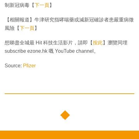
制新冠病毒【
下一頁
】
【相關報道】牛津研究指哮喘藥或減新冠確診者患嚴重病徵
風險【
下一頁
】
想睇盡全城最 Hit 科技生活影片，請即【
按此
】瀏覽同埋
subscribe ezone.hk 嘅 YouTube channel。
Source:
Pfizer