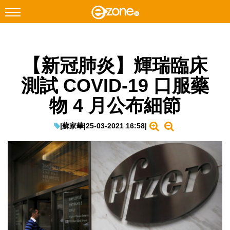
搜尋
【新冠肺炎】輝瑞臨床
Facebook
Instagram
測試 COVID-19 口服藥
科技焦點
物 4 月公布細節
網絡生活
遊戲動漫
|
蘇家華
|
25-03-2021 16:58
|
教學評測
EduTech
IT Times
生成式AI與雲端應用
Enterprise Digital Transformation