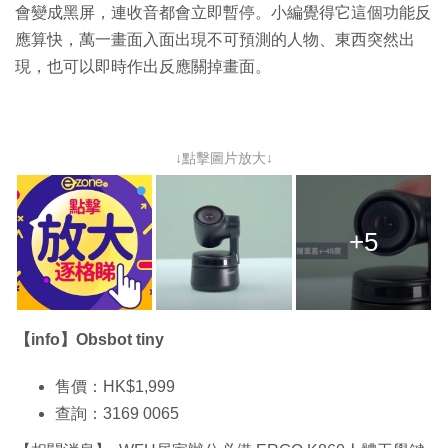
會變成黑屏，連收音都會立即暫停。小編覺得它這個功能反
應算快，萬一畫面入面出現不可預測的人物、東西突然出
現，也可以即時作出反應關掉畫面。
↓點擊圖片放大↓
+5
【info】Obsbot tiny
售價：HK$1,999
查詢：3169 0065