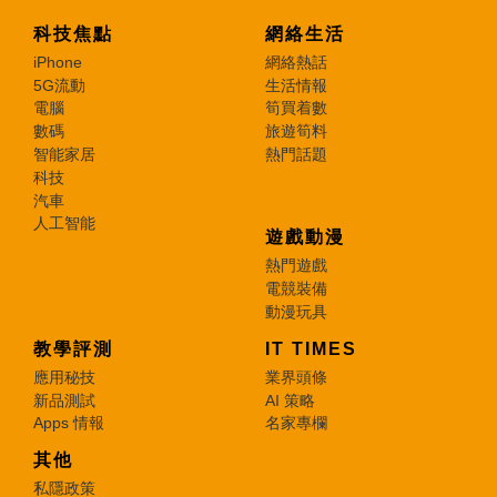
科技焦點
網絡生活
iPhone
網絡熱話
5G流動
生活情報
電腦
筍買着數
數碼
旅遊筍料
智能家居
熱門話題
科技
汽車
人工智能
遊戲動漫
熱門遊戲
電競裝備
動漫玩具
教學評測
IT TIMES
應用秘技
業界頭條
新品測試
AI 策略
Apps 情報
名家專欄
其他
私隱政策