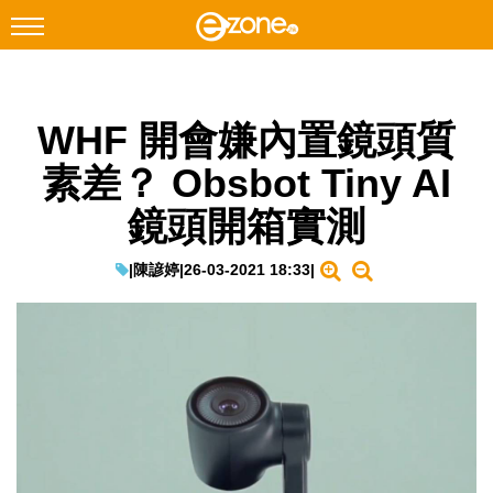
搜尋
WHF 開會嫌內置鏡頭質
Facebook
Instagram
素差？ Obsbot Tiny AI
科技焦點
鏡頭開箱實測
網絡生活
遊戲動漫
|
陳諺婷
|
26-03-2021 18:33
|
教學評測
EduTech
IT Times
生成式AI與雲端應用
Enterprise Digital Transformation