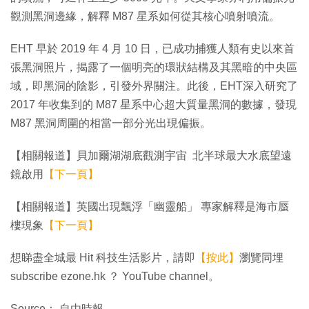
觀測黑洞邊緣，解釋 M87 星系如何從其核心噴射噴流。
EHT 早於 2019 年 4 月 10 日，已成功捕獲人類有史以來首
張黑洞照片，揭露了一個明亮的環狀結構及其黑暗的中央區
域，即黑洞的陰影，引發外界關注。此後，EHT深入研究了
2017 年收集到的 M87 星系中心超大質量黑洞的數據，發現
M87 黑洞周圍的相當一部分光出現偏振。
【相關報道】貝加爾湖湖底觀測宇宙 北半球最大水底望遠
鏡啟用
【下一頁】
【相關報道】英國出現飄浮「幽靈船」 專家解釋是海市蜃
樓現象
【下一頁】
想睇盡全城最 Hit 科技生活影片，請即
【按此】
瀏覽同埋
subscribe ezone.hk ？ YouTube channel。
Source： 自由時報