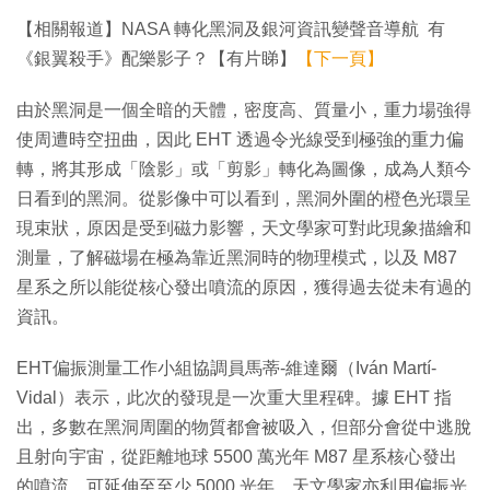
【相關報道】NASA 轉化黑洞及銀河資訊變聲音導航 有
《銀翼殺手》配樂影子？【有片睇】
【下一頁】
由於黑洞是一個全暗的天體，密度高、質量小，重力場強得
使周遭時空扭曲，因此 EHT 透過令光線受到極強的重力偏
轉，將其形成「陰影」或「剪影」轉化為圖像，成為人類今
日看到的黑洞。從影像中可以看到，黑洞外圍的橙色光環呈
現束狀，原因是受到磁力影響，天文學家可對此現象描繪和
測量，了解磁場在極為靠近黑洞時的物理模式，以及 M87
星系之所以能從核心發出噴流的原因，獲得過去從未有過的
資訊。
EHT偏振測量工作小組協調員馬蒂-維達爾（Iván Martí-
Vidal）表示，此次的發現是一次重大里程碑。據 EHT 指
出，多數在黑洞周圍的物質都會被吸入，但部分會從中逃脫
且射向宇宙，從距離地球 5500 萬光年 M87 星系核心發出
的噴流，可延伸至至少 5000 光年。天文學家亦利用偏振光