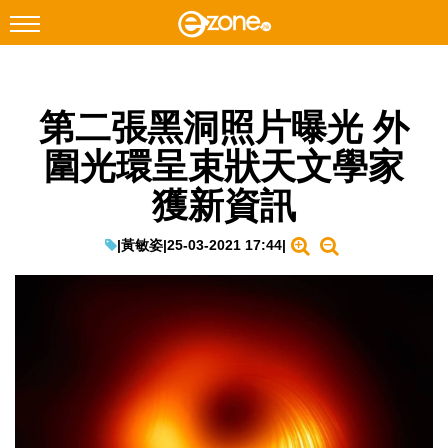
搜尋
第二張黑洞照片曝光 外
Facebook
Instagram
圍光環呈束狀天文學家
科技焦點
獲新資訊
網絡生活
遊戲動漫
|
黃敏姿
|
25-03-2021 17:44
|
教學評測
EduTech
IT Times
生成式AI與雲端應用
Enterprise Digital Transformation