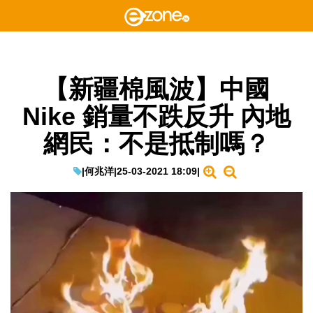
【新疆棉風波】中國
Nike 銷量不跌反升 內地
網民：不是抵制嗎？
|
何兆洋
|
25-03-2021 18:09
|