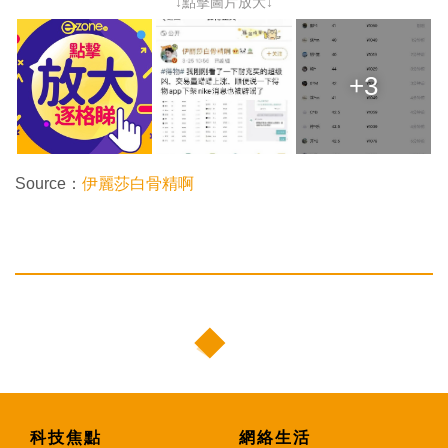
↓點擊圖片放大↓
+3
Source：
伊麗莎白骨精啊
科技焦點
網絡生活