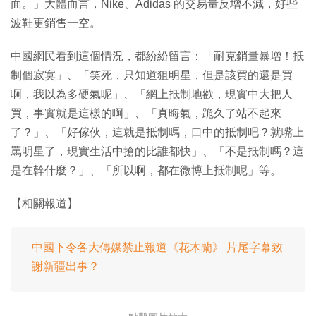
面。」大體而言，Nike、Adidas 的交易量反增不減，好些
波鞋更銷售一空。
中國網民看到這個情況，都紛紛留言：「耐克銷量暴增！抵
制個寂寞」、「笑死，只知道狙明星，但是該買的還是買
啊，我以為多硬氣呢」、「網上抵制地歡，現實中大把人
買，事實就是這樣的啊」、「真晦氣，跪久了站不起來
了？」、「好傢伙，這就是抵制嗎，口中的抵制吧？就嘴上
罵明星了，現實生活中搶的比誰都快」、「不是抵制嗎？這
是在幹什麼？」、「所以啊，都在微博上抵制呢」等。
【相關報道】
中國下令各大傳媒禁止報道《花木蘭》 片尾字幕致
謝新疆出事？