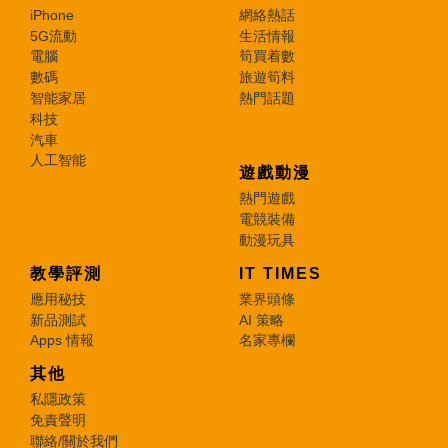
iPhone
網絡熱話
5G流動
生活情報
電腦
筍買着數
數碼
旅遊筍料
智能家居
熱門話題
科技
汽車
人工智能
遊戲動漫
熱門遊戲
電競裝備
動漫玩具
教學評測
IT TIMES
應用秘技
業界頭條
新品測試
AI 策略
Apps 情報
名家專欄
其他
私隱政策
免責聲明
聯絡/關於我們