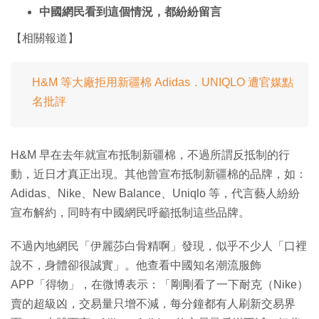
中國網民看到這個情況，都紛紛留言
【相關報道】
H&M 等大廠拒用新疆棉 Adidas．UNIQLO 遭官媒點
名批評
H&M 早在去年就宣布抵制新疆棉，不過所謂反抵制的行
動，近日才真正出現。其他曾宣布抵制新疆棉的品牌，如：
Adidas、Nike、New Balance、Uniqlo 等，代言藝人紛紛
宣布解約，同時有中國網民呼籲抵制這些品牌。
不過內地網民「伊麗莎白骨精啊」發現，似乎不少人「口裡
說不，身體卻很誠實」。他查看中國知名潮流服飾
APP「得物」，在微博表示：「剛剛看了一下耐克（Nike）
賣的超級凶，交易量只增不減，每分鐘都有人刷新交易界