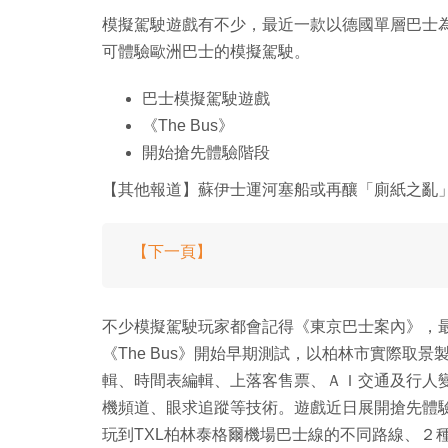
模擬駕駛遊戲有不少，最近一款以德國單層巴士為本
可體驗歐洲巴士的模擬駕駛。
巴士模擬駕駛遊戲
《The Bus》
開始搶先體驗階段
【其他報道】蘇伊士運河塞船或再釀「廁紙之亂」
【下一頁】
不少模擬駕駛玩家都會記得《東京巴士案內》，最近一
《The Bus》開始早期測試，以柏林市實際取
輯、時間表編輯、上落客售票、ＡＩ交通及行人變
機頻道、眼求追蹤等技術。遊戲近日展開搶先體驗
玩到TXL柏林泰格爾機場巴士線的不同路線、２