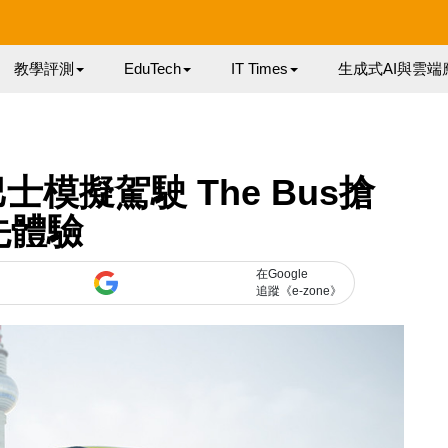
教學評測
EduTech
IT Times
生成式AI與雲端
模擬駕駛 The Bus搶
先體驗
在Google
追蹤《e-zone》