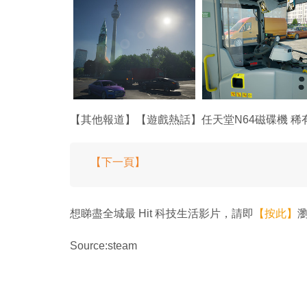
【其他報道】【遊戲熱話】任天堂N64磁碟機 稀
【下一頁】
想睇盡全城最 Hit 科技生活影片，請即
【按此】
瀏
Source:steam