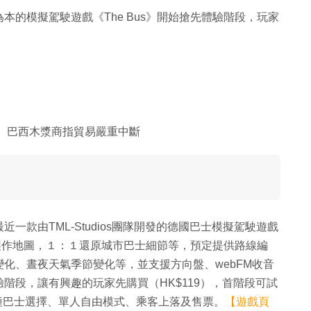
的模擬駕駛遊戲《The Bus》開始搶先體驗階段，玩家
 巴西木漿商指貿易嚴重中斷
款由TML-Studios團隊開發的德國巴士模擬駕駛遊戲
景製作地圖，１：１還原城市巴士細節等，預定提供路線編
化、晝夜天氣季節變化等，並支援方向盤、webFM收音
階段，讓有興趣的玩家先購買（HK$119），首階段可試
種巴士選擇、單人自由模式、乘客上落及售票。
【遊戲頁