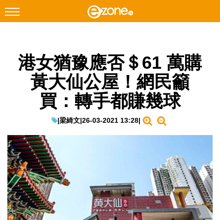
搜尋
港女猶豫應否＄61 萬購
Facebook
Instagram
黃大仙公屋！網民籲
科技焦點
買：轉手都賺幾球
網絡生活
遊戲動漫
|
梁綺文
|
26-03-2021 13:28
|
教學評測
EduTech
IT Times
生成式AI與雲端應用
Enterprise Digital Transformation