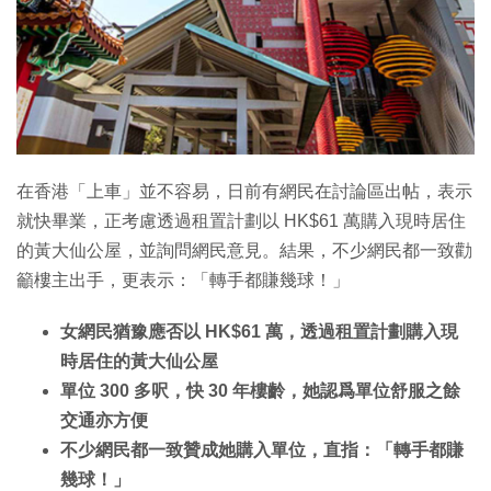
特集
在香港「上車」並不容易，日前有網民在討論區出帖，表示
就快畢業，正考慮透過租置計劃以 HK$61 萬購入現時居住
的黃大仙公屋，並詢問網民意見。結果，不少網民都一致勸
籲樓主出手，更表示：「轉手都賺幾球！」
女網民猶豫應否以 HK$61 萬，透過租置計劃購入現
時居住的黃大仙公屋
單位 300 多呎，快 30 年樓齡，她認爲單位舒服之餘
交通亦方便
不少網民都一致贊成她購入單位，直指：「轉手都賺
幾球！」