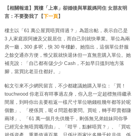
【相關報道】買樓「上車」卻婚後與單親媽同住 女朋友明
言：不要娶我了【
下一頁
】
樓主以「61 萬公屋買唔買得過？」為題出帖，表示自己是
3 人家庭跟阿嬤及父親居住，而自己則就快畢業。單位為兩
房一廳，300 多呎，快 30 年樓齡。她指出，這個單位舒服
之餘交通亦方便，惟父親就快退休但一直無意購入單位。她
補充說：「自己都有儲少少 Cash，不如早日搵到地方落
腳，當買比老豆住都好。」
帖文引來不少網民留言，不少都建議她購入單位：「買！
touchwood 你老豆有咩事過左身，你入息一定超標無得繼承
間屋，到時你出去要租返一樣尺寸單位啲錢租幾年都等於呢
個數」、「梗係買，呢 d 問題都要問。買咗，轉手即賣都賺
兩球」、「61 萬一個月先供幾千，剩係無兄弟姐妹同你爭
已經完全無唔買嘅理由」、「咁平，點解唔買？」、「買咗
就係資產，重要值過百萬，只係比而家比多幾千蚊月供，係