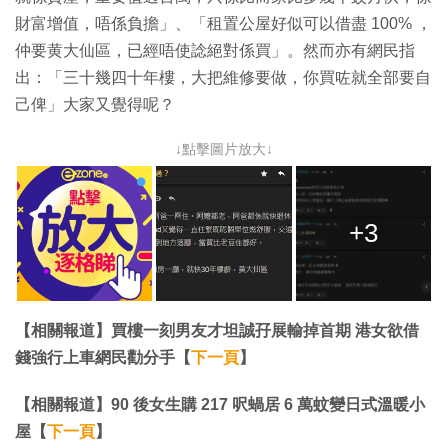
財富增值，唔係負擔」、「租置公屋好似可以借盡 100% ，
仲要黄大仙區，已經唔使諗絕對係買」。然而亦有網民指
出：「三十幾四十年樓，大把維修要做，你買咗就全部要自
己俾」大家又覺得呢？
↓點擊圖片放大↓
+3
【相關報道】買樓一刻男友才坦誠孖展輸掉首期 港女欲借
錢強行上車網民勸分手【
下一頁
】
【相關報道】90 後女生購 217 呎蝸居 6 萬蚊變日式溫暖小
屋【
下一頁
】