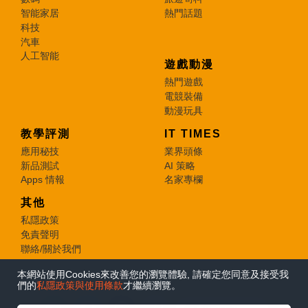
智能家居
熱門話題
科技
汽車
人工智能
遊戲動漫
熱門遊戲
電競裝備
動漫玩具
教學評測
IT TIMES
應用秘技
業界頭條
新品測試
AI 策略
Apps 情報
名家專欄
其他
私隱政策
免責聲明
聯絡/關於我們
本網站使用Cookies來改善您的瀏覽體驗, 請確定您同意及接受我
© 2026 e-zone. All Rights Reserved.
們的
私隱政策與使用條款
才繼續瀏覽。