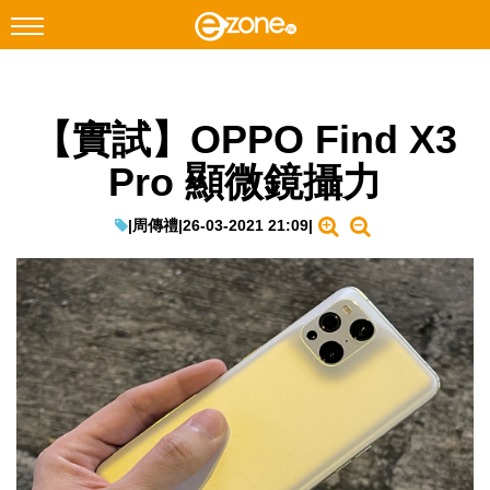
搜尋
【實試】OPPO Find X3
Facebook
Instagram
Pro 顯微鏡攝力
科技焦點
網絡生活
|
周傳禮
|
26-03-2021 21:09
|
遊戲動漫
教學評測
EduTech
IT Times
生成式AI與雲端應用
Enterprise Digital Transformation