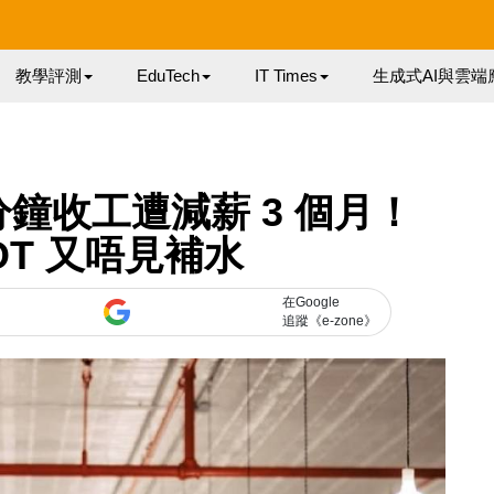
教學評測
EduTech
IT Times
生成式AI與雲端
分鐘收工遭減薪 3 個月！
T 又唔見補水
在Google
追蹤《e-zone》