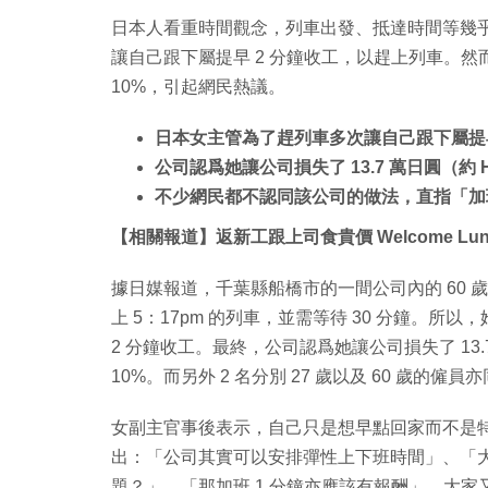
日本人看重時間觀念，列車出發、抵達時間等幾
讓自己跟下屬提早 2 分鐘收工，以趕上列車。然
10%，引起網民熱議。
日本女主管為了趕列車多次讓自己跟下屬提早
公司認爲她讓公司損失了 13.7 萬日圓（約 H
不少網民都不認同該公司的做法，直指「加班
【相關報道】返新工跟上司食貴價 Welcome Lu
據日媒報道，千葉縣船橋市的一間公司內的 60 歲
上 5：17pm 的列車，並需等待 30 分鐘。所以，
2 分鐘收工。最終，公司認爲她讓公司損失了 13.7
10%。而另外 2 名分別 27 歲以及 60 歲的僱
女副主官事後表示，自己只是想早點回家而不是
出：「公司其實可以安排彈性上下班時間」、「大家
題？」、「那加班 1 分鐘亦應該有報酬」。大家