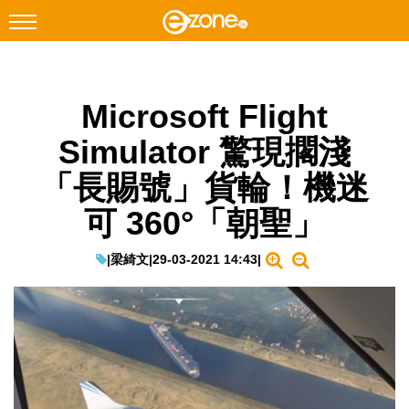
搜尋
Microsoft Flight
Facebook
Instagram
Simulator 驚現擱淺
科技焦點
「長賜號」貨輪！機迷
網絡生活
可 360°「朝聖」
遊戲動漫
教學評測
|
梁綺文
|
29-03-2021 14:43
|
EduTech
IT Times
生成式AI與雲端應用
Enterprise Digital Transformation