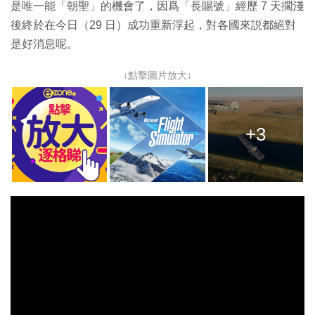
是唯一能「朝聖」的機會了，因爲「長賜號」經歷 7 天擱淺
後終於在今日（29 日）成功重新浮起，對各國來説都絕對
是好消息呢。
↓點擊圖片放大↓
+3