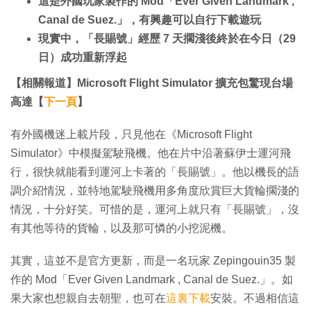
這是外國玩家製作的 Mod「Ever Given Landmark ,
Canal de Suez.」
，有興趣可以自行下載遊玩
現實中，「長賜號」經歷 7 天擱淺後終於在今日（29
日）成功重新浮起
【相關報道】Microsoft Flight Simulator 擴充包驚現台場
高達【
下一頁
】
有外國機迷上載片段，只見他在《Microsoft Flight
Simulator》中模擬駕駛飛機。他在片中沿著蘇伊士運河飛
行，很快就能看到運河上卡著的「長賜號」。他以機長的語
調介紹情況，並特地駕駛飛機用多角度欣賞巨大貨輪擱淺的
情況，十分好笑。可惜的是，運河上就只有「長賜號」，沒
有其他等待的貨輪，以及那可憐的小挖泥機。
其實，這並不是官方更新，而是一名玩家 Zepingouin35 製
作的 Mod「Ever Given Landmark , Canal de Suez.」。如
果大家也想親自去朝聖，也可在
這裏下載
安裝。不過相信這