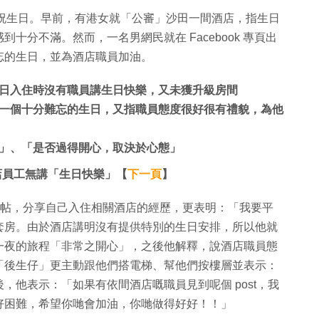
on 慶祝生日。早前，有港女就「公審」沙田一間酒店，指生日
分不滿。然而，一名男網民就在 Facebook 專頁出
忘的生日，並為酒店職員加油。
日入住時沒有職員講生日快樂，又未獲升級房間
一個十分難忘的生日，又指職員態度很好很有禮貌，為他
」、「是否過得開心，取決於心態」
嫌酒店員工無講「生日快樂」【
下一頁
】
otel」專頁出帖，分享自己入住相關酒店的經歷，更表明：「我要平
海景套房。由於酒店講明沒有提供特別的生日安排，所以他就
一夜的旅程「非常之開心」，之後他解釋，說酒店職員態
「後生仔」更主動跟他們搭電梯、幫他們按樓層並表示：
，他表示：「如果有依間酒店嘅職員見到呢個 post，我
好困難，希望你哋會加油，你哋做得好好！！」