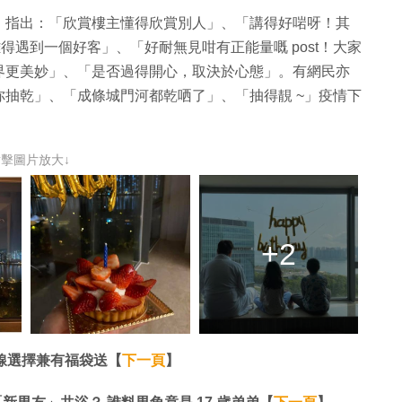
，指出：「欣賞樓主懂得欣賞別人」、「講得好啱呀！其
「難得遇到一個好客」、「好耐無見咁有正能量嘅 post！大家
界更美妙」、「是否過得開心，取決於心態」。有網民亦
抽乾」、「成條城門河都乾哂了」、「抽得靚 ~」疫情下
點擊圖片放大↓
+2
路線選擇兼有福袋送【
下一頁
】​​​​​​​​​​​​​​