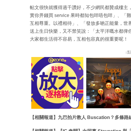
帖文很快就獲得過千讚好，不少網民都贊成樓主
實你畀錢買 service 果時都知包咩唔包咩」、
互相尊重。以禮相待」、「發放多啲正能量，世
送上生日快樂，又不禁笑說：「太平洋嘅水都俾你
大家都生活得不容易，互相包容真的很重要呢！
↓
【相關報道】九巴拍片教人 Buscation？多條