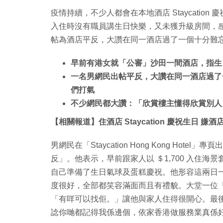
疫情持續，不少人都會在本地酒店 Staycati
入住時沒有職員講生日快樂，又未獲升級房間，感到十
帖為酒店平反，大讚在同一酒店過了一個十分難
早前有港女就「公審」沙田一間酒店，指生
一名男網民出帖平反，大讚在同一酒店過了
們打氣
不少網民都大讚：「欣賞樓主懂得欣賞別人
【相關報道】住酒店 Staycation 慶祝生日 
男網民在「Staycation Hong Kong H
反」。他表示，早前跟家人以 ＄1,700 入住
自己準備了生日氣球及蛋糕慶祝。他形容這兩日
度很好，全部都笑容滿面而且有禮貌。大堂一位
「有咩可以找佢。」讓他與家人住得很開心。最後
諗你哋都記得我係邊個，依家香港做服務業真係