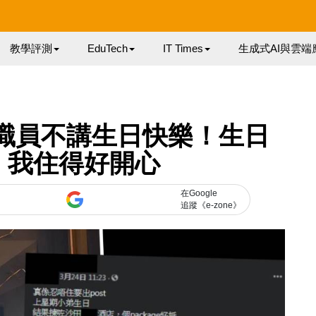
教學評測
EduTech
IT Times
生成式AI與雲端
on 鬧職員不講生日快樂！生日
：我住得好開心
在Google
追蹤《e-zone》