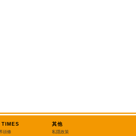
T TIMES
其他
界頭條
私隱政策