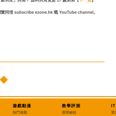
ion 與「新男友」共浴？ 誰料男角竟是 17 歲弟弟【
下一頁
】​​​​​​​
同埋 subscribe ezone.hk 嘅 YouTube channel。
遊戲動漫
教學評測
I
熱門遊戲
應用秘技
業