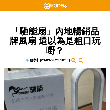
「馳能扇」內地暢銷品
牌風扇 還以為是粗口玩
嘢？
|
蔡宇軒
|
29-03-2021 18:35
|