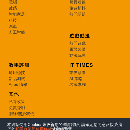
電腦
筍買着數
數碼
旅遊筍料
智能家居
熱門話題
科技
汽車
人工智能
遊戲動漫
熱門遊戲
電競裝備
動漫玩具
教學評測
IT TIMES
應用秘技
業界頭條
新品測試
AI 策略
Apps 情報
名家專欄
其他
私隱政策
免責聲明
聯絡/關於我們
本網站使用Cookies來改善您的瀏覽體驗, 請確定您同意及接受我
© 2026 e-zone. All Rights Reserved.
們的
私隱政策與使用條款
才繼續瀏覽。