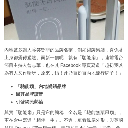
內地甚多讓人啼笑皆非的品牌名稱，例如柒牌男裝，真係著
上身都覺得尷尬。而新一個呢，就有「馳能扇」，連前電台
節目主持人曾志華，也在其 Facebook 專頁寫道「起初我以
為有人又作嘢玩，原來，錯！此乃百份百內地流行牌子！」
「馳能扇」內地暢銷品牌
因其品牌讀音
引發網民熱論
其實「馳能扇」只是它的簡稱，全名是「馳能無葉風扇」，
更在盒中寫道「相伴一生」。不過，單看風扇外形，與英國
品牌 Dyson 可謂一模一樣，未知又是否另一款「抄考」產