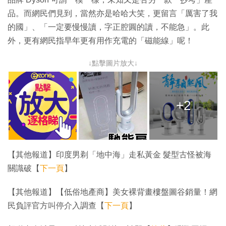
品。而網民們見到，當然亦是哈哈大笑，更留言「厲害了我
的國」、「一定要慢慢讀，字正腔圓的讀，不能急」。此
外，更有網民指早年更有用作充電的「磁能線」呢！
↓點擊圖片放大↓
+2
【其他報道】印度男剃「地中海」走私黃金 髮型古怪被海
關識破【
下一頁
】
【其他報道】【低俗地產商】美女裸背畫樓盤圖谷銷量！網
民負評官方叫停介入調查【
下一頁
】