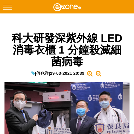
搜尋
科大研發深紫外線 LED
Facebook
Instagram
消毒衣櫃 1 分鐘殺滅細
科技焦點
菌病毒
網絡生活
遊戲動漫
|
何兆洋
|
29-03-2021 20:39
|
教學評測
EduTech
IT Times
生成式AI與雲端應用
Enterprise Digital Transformation