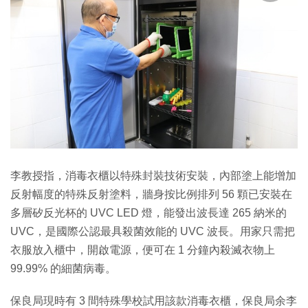
李教授指，消毒衣櫃以特殊封裝技術安裝，內部塗上能增加
反射幅度的特殊反射塗料，牆身按比例排列 56 顆已安裝在
多層矽反光杯的 UVC LED 燈，能發出波長達 265 納米的
UVC，是國際公認最具殺菌效能的 UVC 波長。用家只需把
衣服放入櫃中，開啟電源，便可在 1 分鐘內殺滅衣物上
99.99% 的細菌病毒。
保良局現時有 3 間特殊學校試用該款消毒衣櫃，保良局余李