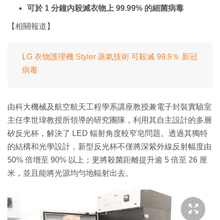
可於 1 分鐘內殺滅衣物上 99.99% 的細菌病毒
【相關報道】
LG 衣物護理機 Styler 蒸氣技術 可殺滅 99.9％ 新冠
病毒
由科大機械及航空航天工程學系講座教授兼電子封裝實驗室
主任李世瑋教授所領導的研究團隊，利用其自主設計的多層
矽反光杯，解決了 LED 輻射角度較窄皂問題。透過其獨特
的結構和光學設計，新型反光杯不僅將深紫外線反射幅度由
50% 倍增至 90% 以上；更將殺菌距離提升逾 5 倍至 26 厘
米，並且能將光源均勻地輻射出去。