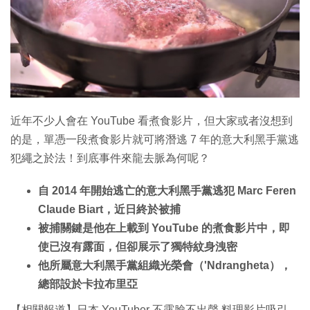
特集
近年不少人會在 YouTube 看煮食影片，但大家或者沒想到
的是，單憑一段煮食影片就可將潛逃 7 年的意大利黑手黨逃
犯繩之於法！到底事件來龍去脈為何呢？
自 2014 年開始逃亡的意大利黑手黨逃犯 Marc Feren
Claude Biart，近日終於被捕
被捕關鍵是他在上載到 YouTube 的煮食影片中，即
使已沒有露面，但卻展示了獨特紋身洩密
他所屬意大利黑手黨組織光榮會（'Ndrangheta），
總部設於卡拉布里亞
【相關報道】日本 YouTuber 不露臉不出聲 料理影片吸引