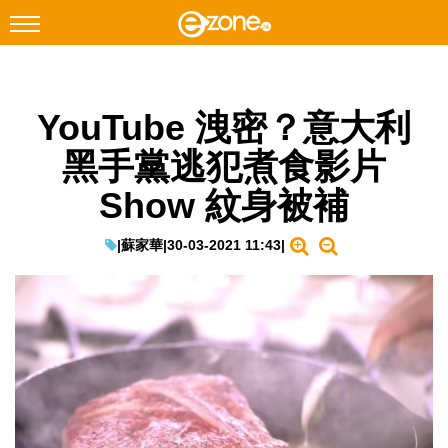
搜尋
YouTube 洩密？意大利
Facebook
Instagram
黑手黨逃犯煮食影片
科技焦點
Show 紋身被補
網絡生活
遊戲動漫
|
蘇家華
|
30-03-2021 11:43
|
教學評測
EduTech
IT Times
生成式AI與雲端應用
Enterprise Digital Transformation