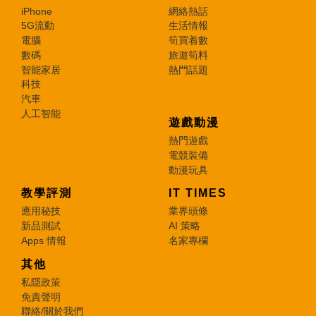
iPhone
網絡熱話
5G流動
生活情報
電腦
筍買着數
數碼
旅遊筍料
智能家居
熱門話題
科技
汽車
人工智能
遊戲動漫
熱門遊戲
電競裝備
動漫玩具
教學評測
IT TIMES
應用秘技
業界頭條
新品測試
AI 策略
Apps 情報
名家專欄
其他
私隱政策
免責聲明
聯絡/關於我們