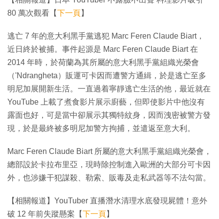
80 萬次觀看【
下一頁
】
逃亡 7 年的意大利黑手黨逃犯 Marc Feren Claude Biart，
近日終於被捕。事件起源是 Marc Feren Claude Biart 在
2014 年時，於荷蘭為其所屬的意大利黑手黨組織光榮會
（'Ndrangheta）販運可卡因而遭警方通緝，於是逃亡至多
明尼加展開新生活。一直過着寧靜逃亡生活的他，最近就在
YouTube 上載了煮食影片展示廚藝，但即使影片中他沒有
露面也好，可是當中卻展示其獨特紋身，因而洩密被警方發
現，於是最終被多明尼加警方拘捕，並遣返至意大利。
Marc Feren Claude Biart 所屬的意大利黑手黨組織光榮會，
總部設於卡拉布里亞，現時除控制進入歐洲的大部分可卡因
外，也涉嫌干犯謀殺、勒索、販毒及走私武器等不法勾當。
【相關報道】YouTuber 直播潛水清理水底發現屍體！意外
破 12 年前失蹤懸案【
下一頁
】