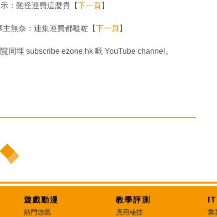
奈表示：難怪運費這麼貴【
下一頁
】
事主無奈：連集運費都嘥咗【
下一頁
】
同埋 subscribe ezone.hk 嘅 YouTube channel。
遊戲動漫
教學評測
I
熱門遊戲
應用秘技
業