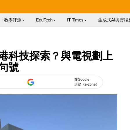
教學評測
EduTech
IT Times
生成式AI與雲端
香港科技探索？與電視劃上
句號
在Google
追蹤《e-zone》