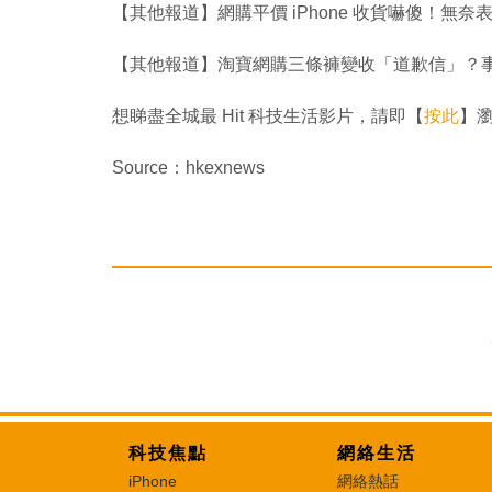
【其他報道】網購平價 iPhone 收貨嚇傻！無
【其他報道】淘寶網購三條褲變收「道歉信」？
想睇盡全城最 Hit 科技生活影片，請即【
按此
】瀏覽
Source：hkexnews
科技焦點
網絡生活
iPhone
網絡熱話