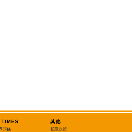
T TIMES
其他
界頭條
私隱政策