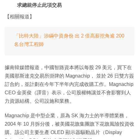
求總統停止此項交易
【相關報道】
「比特大陸」涉瞞中資身份 出 2 倍高薪挖角逾 200
名台灣工程師
據南韓媒體報道，中國智路資本將以每股 29 美元，買下在
美國那斯達克交易所掛牌的 Magnachip， 並於 26 日雙方簽
訂合約，並計劃在今年下半年內完成收購工作。Magnachip
CEO 金英俊（譯音）表示，公司股權轉讓並不會影響到人
力資源結構、公司設施和業務。
Magnachip 是中型企業，原為 SK 海力士的半導體業務，
2004 年 10 月拆分後，被美國花旗集團旗下花旗風險投資收
購。該公司主要生產 OLED 顯示器驅動晶片（Display