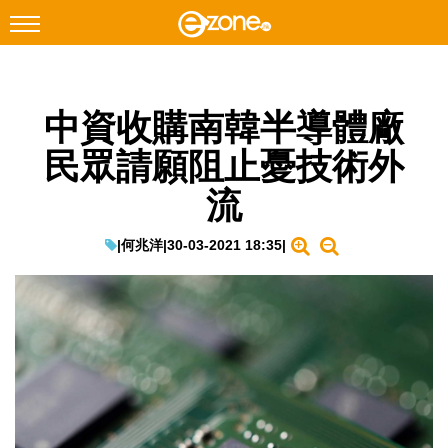
搜尋
中資收購南韓半導體廠
Facebook
Instagram
民眾請願阻止憂技術外
科技焦點
流
網絡生活
遊戲動漫
|
何兆洋
|
30-03-2021 18:35
|
教學評測
EduTech
IT Times
生成式AI與雲端應用
Enterprise Digital Transformation