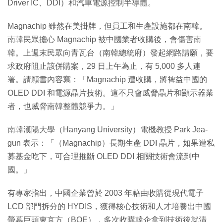
Driver IC、DDI）和汽車電源控制半導體。
Magnachip 雖然在美掛牌，但員工和生產設施都在南韓。
南韓民眾擔心 Magnachip 被中國業者收購後，會傷害南
韓。上週末民眾向青瓦台（南韓總統府）發起網路請願，要
求政府阻止該併購案，29 日上午為止，有 5,000 多人連
署。請願書內容寫：「Magnachip 遭收購，將裨益中國的
OLED DDI 和電源晶片技術。這不只會威脅晶片和顯示器業
者，也威脅南韓整體競爭力。」
南韓漢陽大學（Hanyang University）電機教授 Park Jea-
gun 表示：「（Magnachip）長期生產 DDI 晶片，如果遭私
募基金吃下，可合理推斷 OLED DDI 相關技術會流到中
國。」
有專家指出，中國企業曾於 2003 年藉由收購從現代電子
LCD 部門拆分的 HYDIS，獲得核心技術和人才培養出中國
螢幕巨頭東京方（BOE），多次收購韓企拿到技術後就清