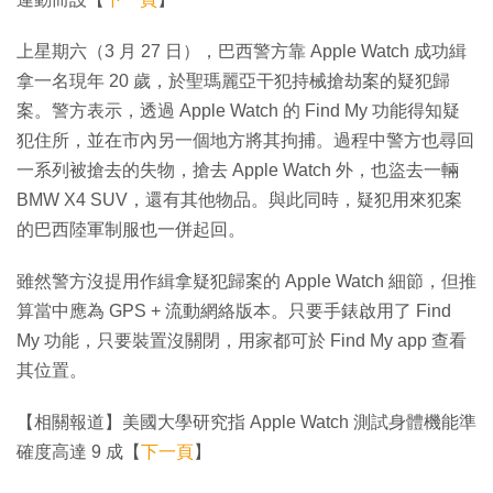
上星期六（3 月 27 日），巴西警方靠 Apple Watch 成功緝
拿一名現年 20 歲，於聖瑪麗亞干犯持械搶劫案的疑犯歸
案。警方表示，透過 Apple Watch 的 Find My 功能得知疑
犯住所，並在市內另一個地方將其拘捕。過程中警方也尋回
一系列被搶去的失物，搶去 Apple Watch 外，也盜去一輛
BMW X4 SUV，還有其他物品。與此同時，疑犯用來犯案
的巴西陸軍制服也一併起回。
雖然警方沒提用作緝拿疑犯歸案的 Apple Watch 細節，但推
算當中應為 GPS + 流動網絡版本。只要手錶啟用了 Find
My 功能，只要裝置沒關閉，用家都可於 Find My app 查看
其位置。
【相關報道】美國大學研究指 Apple Watch 測試身體機能準
確度高達 9 成【
下一頁
】