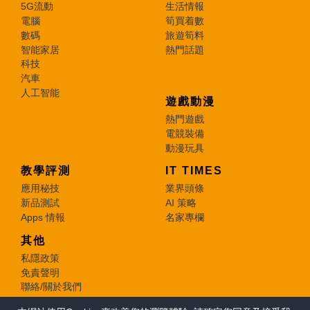
5G流動
生活情報
電腦
筍買着數
數碼
旅遊筍料
智能家居
熱門話題
科技
汽車
人工智能
遊戲動漫
熱門遊戲
電競裝備
動漫玩具
教學評測
IT TIMES
應用秘技
業界頭條
新品測試
AI 策略
Apps 情報
名家專欄
其他
私隱政策
免責聲明
聯絡/關於我們