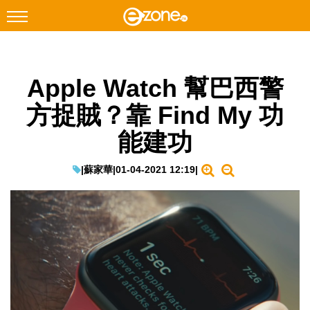
搜尋
Apple Watch 幫巴西警
Facebook
Instagram
方捉賊？靠 Find My 功
科技焦點
能建功
網絡生活
遊戲動漫
|
蘇家華
|
01-04-2021 12:19
|
教學評測
EduTech
IT Times
生成式AI與雲端應用
Enterprise Digital Transformation