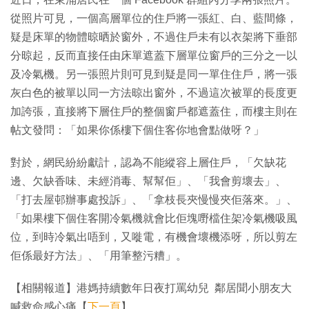
從照片可見，一個高層單位的住戶將一張紅、白、藍間條，
疑是床單的物體晾晒於窗外，不過住戶未有以衣架將下垂部
分晾起，反而直接任由床單遮蓋下層單位窗戶的三分之一以
及冷氣機。另一張照片則可見到疑是同一單住住戶，將一張
灰白色的被單以同一方法晾出窗外，不過這次被單的長度更
加誇張，直接將下層住戶的整個窗戶都遮蓋住，而樓主則在
帖文發問：「如果你係樓下個住客你地會點做呀？」
對於，網民紛紛獻計，認為不能縱容上層住戶，「欠缺花
邊、欠缺香味、未經消毒、幫幫佢」、「我會剪壞去」、
「打去屋邨辦事處投訴」、「拿枝長夾慢慢夾佢落來。」、
「如果樓下個住客開冷氣機就會比佢塊嘢檔住架冷氣機吸風
位，到時冷氣出唔到，又嘥電，有機會壞機添呀，所以剪左
佢係最好方法」、「用筆整污糟」。
【相關報道】港媽持續數年日夜打罵幼兒 鄰居聞小朋友大
喊救命感心痛【
下一頁
】