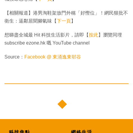
【相關報道】港男淘鞋架放門外稱「好慳位」！網民狠批不
衛生：逼鄰居聞腳氣味【
下一頁
】
想睇盡全城最 Hit 科技生活影片，請即【
按此
】瀏覽同埋
subscribe ezone.hk 嘅 YouTube channel
Source：
Facebook @ 東涌逸東邨谷
科技焦點
網絡生活