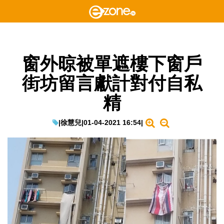
窗外晾被單遮樓下窗戶
街坊留言獻計對付自私
精
|
徐慧兒
|
01-04-2021 16:54
|