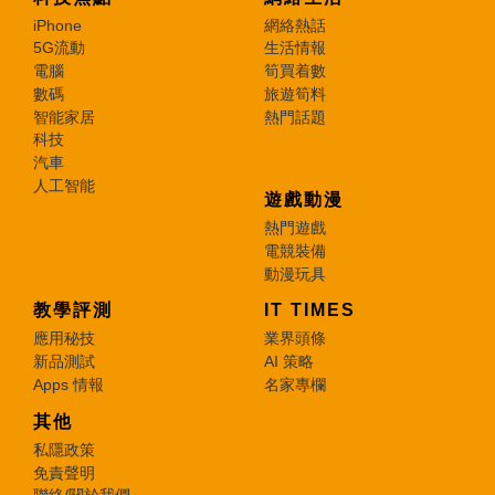
iPhone
網絡熱話
5G流動
生活情報
電腦
筍買着數
數碼
旅遊筍料
智能家居
熱門話題
科技
汽車
人工智能
遊戲動漫
熱門遊戲
電競裝備
動漫玩具
教學評測
IT TIMES
應用秘技
業界頭條
新品測試
AI 策略
Apps 情報
名家專欄
其他
私隱政策
免責聲明